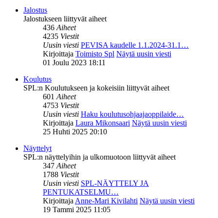
Jalostus
Jalostukseen liittyvät aiheet
436
Aiheet
4235
Viestit
Uusin viesti
PEVISA kaudelle 1.1.2024-31.1…
Kirjoittaja
Toimisto Spl
Näytä uusin viesti
01 Joulu 2023 18:11
Koulutus
SPL:n Koulutukseen ja kokeisiin liittyvät aiheet
601
Aiheet
4753
Viestit
Uusin viesti
Haku koulutusohjaajaoppilaide…
Kirjoittaja
Laura Mikonsaari
Näytä uusin viesti
25 Huhti 2025 20:10
Näyttelyt
SPL:n näyttelyihin ja ulkomuotoon liittyvät aiheet
347
Aiheet
1788
Viestit
Uusin viesti
SPL-NÄYTTELY JA
PENTUKATSELMU…
Kirjoittaja
Anne-Mari Kivilahti
Näytä uusin viesti
19 Tammi 2025 11:05