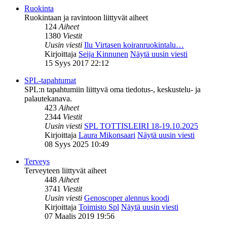
Ruokinta
Ruokintaan ja ravintoon liittyvät aiheet
124
Aiheet
1380
Viestit
Uusin viesti
Ilu Virtasen koiranruokintalu…
Kirjoittaja
Seija Kinnunen
Näytä uusin viesti
15 Syys 2017 22:12
SPL-tapahtumat
SPL:n tapahtumiin liittyvä oma tiedotus-, keskustelu- ja
palautekanava.
423
Aiheet
2344
Viestit
Uusin viesti
SPL TOTTISLEIRI 18-19.10.2025
Kirjoittaja
Laura Mikonsaari
Näytä uusin viesti
08 Syys 2025 10:49
Terveys
Terveyteen liittyvät aiheet
448
Aiheet
3741
Viestit
Uusin viesti
Genoscoper alennus koodi
Kirjoittaja
Toimisto Spl
Näytä uusin viesti
07 Maalis 2019 19:56