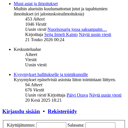
Muut asiat ja ilmoitukset
Muihin alueisiin kuulumattomat jutut ja tapahtumien
ilmoitukset (ei jalostuskoirailmoituksia)
453
Aiheet
1046
Viestit
Uusin viesti
Nuorisosarja jossa saksanpaim…
Kirjoittaja
Seija Irmeli Kaisto
Näytä uusin viesti
21 Touko 2026 00:24
Keskustelualue
Aiheet
Viestit
Uusin viesti
Kysymykset hallitukselle ja toimikunnille
Kysymykset epäselvistä asioista liiton toimintaan liittyen.
94
Aiheet
676
Viestit
Uusin viesti
Kirjoittaja
Päivi Orava
Näytä uusin viesti
20 Kesä 2025 18:21
Kirjaudu sisään
•
Rekisteröidy
Käyttäjätunnus:
Salasana: