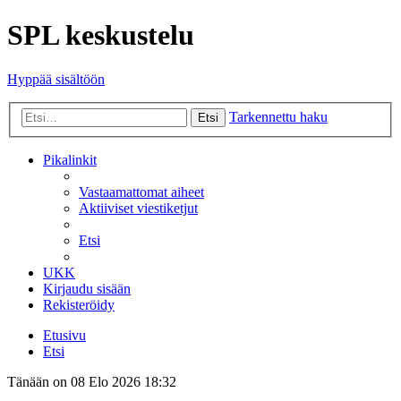
SPL keskustelu
Hyppää sisältöön
Tarkennettu haku
Etsi
Pikalinkit
Vastaamattomat aiheet
Aktiiviset viestiketjut
Etsi
UKK
Kirjaudu sisään
Rekisteröidy
Etusivu
Etsi
Tänään on 08 Elo 2026 18:32