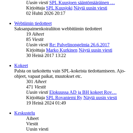
Uusin viesti
SPL Kuusjoen sääntömääräinen …
Kirjoittaja
SPL Kuusjoki
Näytä uusin viesti
02 Huhti 2026 20:17
Webtiimin tiedotteet
Saksanpaimenkoiraliiton webbitiimin tiedotteet
19
Aiheet
85
Viestit
Uusin viesti
Re: Palvelinongelmia 26.6.2017
Kirjoittaja
Marko Kurkinen
Näytä uusin viesti
30 Heinä 2017 13:22
Kokeet
Palsta on tarkoitettu vain SPL-kokeista tiedottamiseen. Ajo-
ohjeet, vapaat paikat, muutokset etc.
301
Aiheet
471
Viestit
Uusin viesti
Elokuussa AD ja BH kokeet Rov…
Kirjoittaja
SPL Rovaniemi Ry
Näytä uusin viesti
19 Heinä 2024 01:49
Keskustelu
Aiheet
Viestit
Uusin viesti