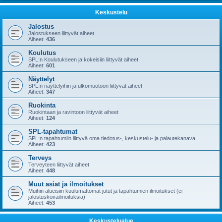
Keskustelu
Jalostus
Jalostukseen liittyvät aiheet
Aiheet:
436
Koulutus
SPL:n Koulutukseen ja kokeisiin liittyvät aiheet
Aiheet:
601
Näyttelyt
SPL:n näyttelyihin ja ulkomuotoon liittyvät aiheet
Aiheet:
347
Ruokinta
Ruokintaan ja ravintoon liittyvät aiheet
Aiheet:
124
SPL-tapahtumat
SPL:n tapahtumiin liittyvä oma tiedotus-, keskustelu- ja palautekanava.
Aiheet:
423
Terveys
Terveyteen liittyvät aiheet
Aiheet:
448
Muut asiat ja ilmoitukset
Muihin alueisiin kuulumattomat jutut ja tapahtumien ilmoitukset (ei
jalostuskoirailmoituksia)
Aiheet:
453
Keskustelualue