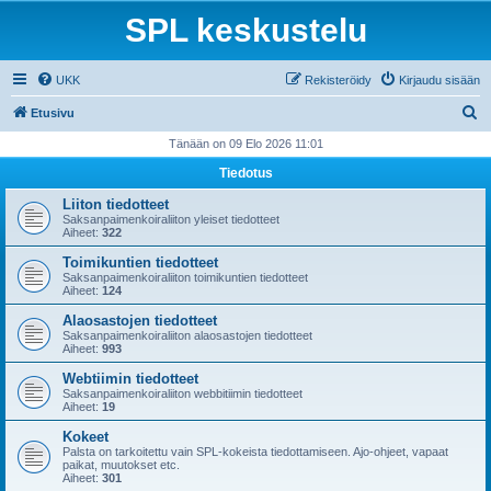
SPL keskustelu
UKK
Rekisteröidy
Kirjaudu sisään
E
Etusivu
t
Tänään on 09 Elo 2026 11:01
s
Tiedotus
i
Liiton tiedotteet
Saksanpaimenkoiraliiton yleiset tiedotteet
Aiheet:
322
Toimikuntien tiedotteet
Saksanpaimenkoiraliiton toimikuntien tiedotteet
Aiheet:
124
Alaosastojen tiedotteet
Saksanpaimenkoiraliiton alaosastojen tiedotteet
Aiheet:
993
Webtiimin tiedotteet
Saksanpaimenkoiraliiton webbitiimin tiedotteet
Aiheet:
19
Kokeet
Palsta on tarkoitettu vain SPL-kokeista tiedottamiseen. Ajo-ohjeet, vapaat
paikat, muutokset etc.
Aiheet:
301