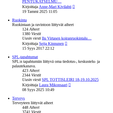
PENTUKATSELMU…
Näytä
Kirjoittaja
Anne-Mari Kivilahti
uusin
19 Tammi 2025 11:05
viesti
Ruokinta
Ruokintaan ja ravintoon liittyvät aiheet
124
Aiheet
1380
Viestit
Uusin viesti
Ilu Virtasen koiranruokintalu…
Näytä
Kirjoittaja
Seija Kinnunen
uusin
15 Syys 2017 22:12
viesti
SPL-tapahtumat
SPL:n tapahtumiin liittyvä oma tiedotus-, keskustelu- ja
palautekanava.
423
Aiheet
2344
Viestit
Uusin viesti
SPL TOTTISLEIRI 18-19.10.2025
Näytä
Kirjoittaja
Laura Mikonsaari
uusin
08 Syys 2025 10:49
viesti
Terveys
Terveyteen liittyvät aiheet
448
Aiheet
3741
Viestit