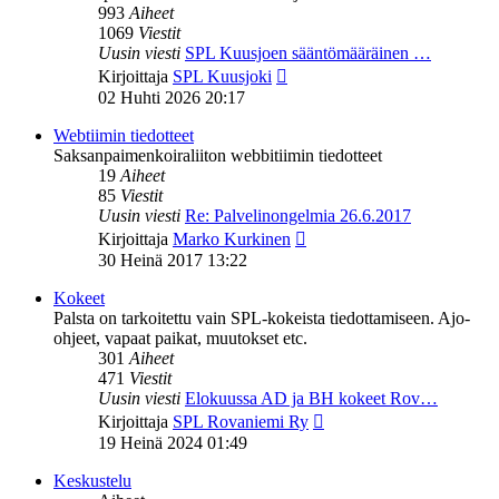
993
Aiheet
1069
Viestit
Uusin viesti
SPL Kuusjoen sääntömääräinen …
Näytä
Kirjoittaja
SPL Kuusjoki
uusin
02 Huhti 2026 20:17
viesti
Webtiimin tiedotteet
Saksanpaimenkoiraliiton webbitiimin tiedotteet
19
Aiheet
85
Viestit
Uusin viesti
Re: Palvelinongelmia 26.6.2017
Näytä
Kirjoittaja
Marko Kurkinen
uusin
30 Heinä 2017 13:22
viesti
Kokeet
Palsta on tarkoitettu vain SPL-kokeista tiedottamiseen. Ajo-
ohjeet, vapaat paikat, muutokset etc.
301
Aiheet
471
Viestit
Uusin viesti
Elokuussa AD ja BH kokeet Rov…
Näytä
Kirjoittaja
SPL Rovaniemi Ry
uusin
19 Heinä 2024 01:49
viesti
Keskustelu