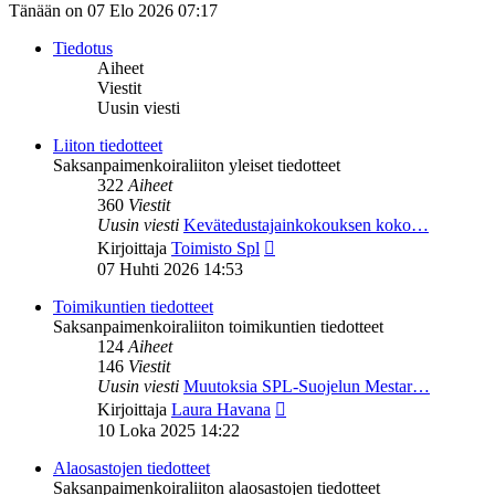
Tänään on 07 Elo 2026 07:17
Tiedotus
Aiheet
Viestit
Uusin viesti
Liiton tiedotteet
Saksanpaimenkoiraliiton yleiset tiedotteet
322
Aiheet
360
Viestit
Uusin viesti
Kevätedustajainkokouksen koko…
Näytä
Kirjoittaja
Toimisto Spl
uusin
07 Huhti 2026 14:53
viesti
Toimikuntien tiedotteet
Saksanpaimenkoiraliiton toimikuntien tiedotteet
124
Aiheet
146
Viestit
Uusin viesti
Muutoksia SPL-Suojelun Mestar…
Näytä
Kirjoittaja
Laura Havana
uusin
10 Loka 2025 14:22
viesti
Alaosastojen tiedotteet
Saksanpaimenkoiraliiton alaosastojen tiedotteet