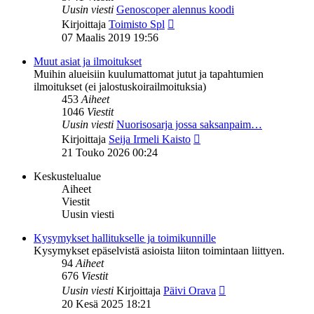
Uusin viesti
Genoscoper alennus koodi
Näytä
Kirjoittaja
Toimisto Spl
uusin
07 Maalis 2019 19:56
viesti
Muut asiat ja ilmoitukset
Muihin alueisiin kuulumattomat jutut ja tapahtumien
ilmoitukset (ei jalostuskoirailmoituksia)
453
Aiheet
1046
Viestit
Uusin viesti
Nuorisosarja jossa saksanpaim…
Näytä
Kirjoittaja
Seija Irmeli Kaisto
uusin
21 Touko 2026 00:24
viesti
Keskustelualue
Aiheet
Viestit
Uusin viesti
Kysymykset hallitukselle ja toimikunnille
Kysymykset epäselvistä asioista liiton toimintaan liittyen.
94
Aiheet
676
Viestit
Näytä
Uusin viesti
Kirjoittaja
Päivi Orava
uusin
20 Kesä 2025 18:21
viesti