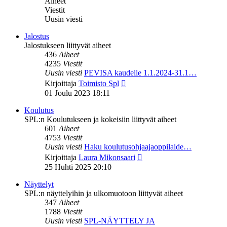
Aiheet
Viestit
Uusin viesti
Jalostus
Jalostukseen liittyvät aiheet
436
Aiheet
4235
Viestit
Uusin viesti
PEVISA kaudelle 1.1.2024-31.1…
Näytä
Kirjoittaja
Toimisto Spl
uusin
01 Joulu 2023 18:11
viesti
Koulutus
SPL:n Koulutukseen ja kokeisiin liittyvät aiheet
601
Aiheet
4753
Viestit
Uusin viesti
Haku koulutusohjaajaoppilaide…
Näytä
Kirjoittaja
Laura Mikonsaari
uusin
25 Huhti 2025 20:10
viesti
Näyttelyt
SPL:n näyttelyihin ja ulkomuotoon liittyvät aiheet
347
Aiheet
1788
Viestit
Uusin viesti
SPL-NÄYTTELY JA