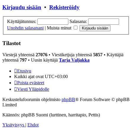
Kirjaudu sisään
•
Rekisteröidy
Käyttäjätunnus:
Salasana:
Unohdin salasanani
|
Muista minut
Tilastot
Viestejä yhteensä
27076
• Viestiketjuja yhteensä
5857
• Käyttäjiä
yhteensä
797
• Uusin käyttäjä
Tarja Valjakka
Etusivu
Kaikki ajat ovat
UTC+03:00
Poista evästeet
Viesti Ylläpidolle
Keskustelufoorumin ohjelmisto
phpBB
® Forum Software © phpBB
Limited
Käännös: phpBB Suomi (lurttinen, harritapio, Pettis)
Yksityisyys
|
Ehdot