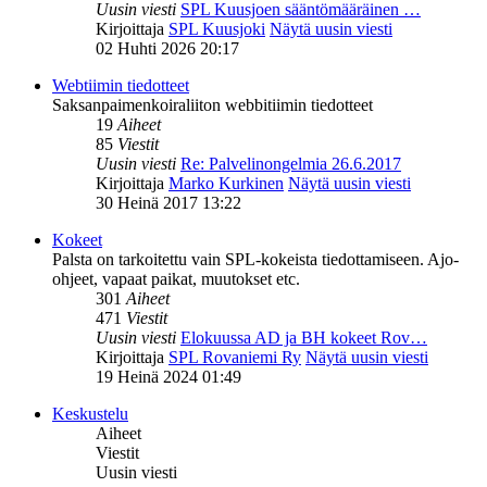
Uusin viesti
SPL Kuusjoen sääntömääräinen …
Kirjoittaja
SPL Kuusjoki
Näytä uusin viesti
02 Huhti 2026 20:17
Webtiimin tiedotteet
Saksanpaimenkoiraliiton webbitiimin tiedotteet
19
Aiheet
85
Viestit
Uusin viesti
Re: Palvelinongelmia 26.6.2017
Kirjoittaja
Marko Kurkinen
Näytä uusin viesti
30 Heinä 2017 13:22
Kokeet
Palsta on tarkoitettu vain SPL-kokeista tiedottamiseen. Ajo-
ohjeet, vapaat paikat, muutokset etc.
301
Aiheet
471
Viestit
Uusin viesti
Elokuussa AD ja BH kokeet Rov…
Kirjoittaja
SPL Rovaniemi Ry
Näytä uusin viesti
19 Heinä 2024 01:49
Keskustelu
Aiheet
Viestit
Uusin viesti