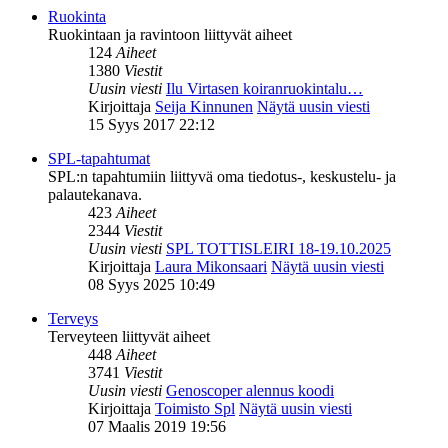
Ruokinta
Ruokintaan ja ravintoon liittyvät aiheet
124
Aiheet
1380
Viestit
Uusin viesti
Ilu Virtasen koiranruokintalu…
Kirjoittaja
Seija Kinnunen
Näytä uusin viesti
15 Syys 2017 22:12
SPL-tapahtumat
SPL:n tapahtumiin liittyvä oma tiedotus-, keskustelu- ja
palautekanava.
423
Aiheet
2344
Viestit
Uusin viesti
SPL TOTTISLEIRI 18-19.10.2025
Kirjoittaja
Laura Mikonsaari
Näytä uusin viesti
08 Syys 2025 10:49
Terveys
Terveyteen liittyvät aiheet
448
Aiheet
3741
Viestit
Uusin viesti
Genoscoper alennus koodi
Kirjoittaja
Toimisto Spl
Näytä uusin viesti
07 Maalis 2019 19:56