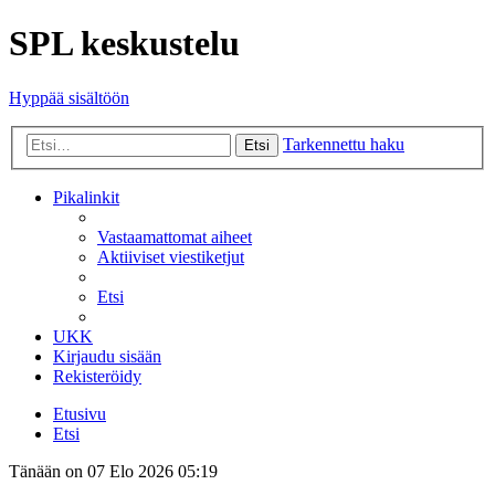
SPL keskustelu
Hyppää sisältöön
Tarkennettu haku
Etsi
Pikalinkit
Vastaamattomat aiheet
Aktiiviset viestiketjut
Etsi
UKK
Kirjaudu sisään
Rekisteröidy
Etusivu
Etsi
Tänään on 07 Elo 2026 05:19