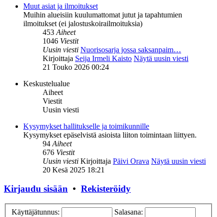
Muut asiat ja ilmoitukset
Muihin alueisiin kuulumattomat jutut ja tapahtumien
ilmoitukset (ei jalostuskoirailmoituksia)
453
Aiheet
1046
Viestit
Uusin viesti
Nuorisosarja jossa saksanpaim…
Kirjoittaja
Seija Irmeli Kaisto
Näytä uusin viesti
21 Touko 2026 00:24
Keskustelualue
Aiheet
Viestit
Uusin viesti
Kysymykset hallitukselle ja toimikunnille
Kysymykset epäselvistä asioista liiton toimintaan liittyen.
94
Aiheet
676
Viestit
Uusin viesti
Kirjoittaja
Päivi Orava
Näytä uusin viesti
20 Kesä 2025 18:21
Kirjaudu sisään
•
Rekisteröidy
Käyttäjätunnus:
Salasana: