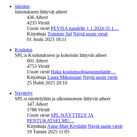
Jalostus
Jalostukseen liittyvät aiheet
436
Aiheet
4235
Viestit
Uusin viesti
PEVISA kaudelle 1.1.2024-31.1…
Kirjoittaja
Toimisto Spl
Näytä uusin viesti
01 Joulu 2023 18:11
Koulutus
SPL:n Koulutukseen ja kokeisiin liittyvät aiheet
601
Aiheet
4753
Viestit
Uusin viesti
Haku koulutusohjaajaoppilaide…
Kirjoittaja
Laura Mikonsaari
Näytä uusin viesti
25 Huhti 2025 20:10
Näyttelyt
SPL:n näyttelyihin ja ulkomuotoon liittyvät aiheet
347
Aiheet
1788
Viestit
Uusin viesti
SPL-NÄYTTELY JA
PENTUKATSELMU…
Kirjoittaja
Anne-Mari Kivilahti
Näytä uusin viesti
19 Tammi 2025 11:05