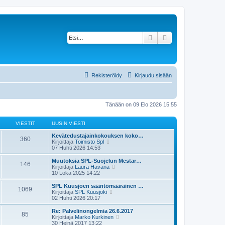
Etsi
Tarkennettu haku
Rekisteröidy
Kirjaudu sisään
Tänään on 09 Elo 2026 15:55
VIESTIT
UUSIN VIESTI
Kevätedustajainkokouksen koko…
360
N
Kirjoittaja
Toimisto Spl
ä
07 Huhti 2026 14:53
y
t
Muutoksia SPL-Suojelun Mestar…
146
ä
N
Kirjoittaja
Laura Havana
u
ä
10 Loka 2025 14:22
u
y
s
t
SPL Kuusjoen sääntömääräinen …
1069
i
ä
N
Kirjoittaja
SPL Kuusjoki
n
u
ä
02 Huhti 2026 20:17
v
u
y
i
s
t
Re: Palvelinongelmia 26.6.2017
e
85
i
ä
N
Kirjoittaja
Marko Kurkinen
s
n
u
ä
30 Heinä 2017 13:22