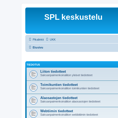
SPL keskustelu
Pikalinkit
UKK
Etusivu
TIEDOTUS
Liiton tiedotteet
Saksanpaimenkoiraliiton yleiset tiedotteet
Toimikuntien tiedotteet
Saksanpaimenkoiraliiton toimikuntien tiedotteet
Alaosastojen tiedotteet
Saksanpaimenkoiraliiton alaosastojen tiedotteet
Webtiimin tiedotteet
Saksanpaimenkoiraliiton webbitiimin tiedotteet