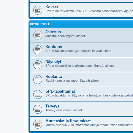
Kokeet
Palsta on tarkoitettu vain SPL-kokeista tiedottamiseen. Ajo-o
KESKUSTELU
Jalostus
Jalostukseen liittyvät aiheet
Koulutus
SPL:n Koulutukseen ja kokeisiin liittyvät aiheet
Näyttelyt
SPL:n näyttelyihin ja ulkomuotoon liittyvät aiheet
Ruokinta
Ruokintaan ja ravintoon liittyvät aiheet
SPL-tapahtumat
SPL:n tapahtumiin liittyvä oma tiedotus-, keskustelu- ja pala
Terveys
Terveyteen liittyvät aiheet
Muut asiat ja ilmoitukset
Muihin alueisiin kuulumattomat jutut ja tapahtumien ilmoitukset