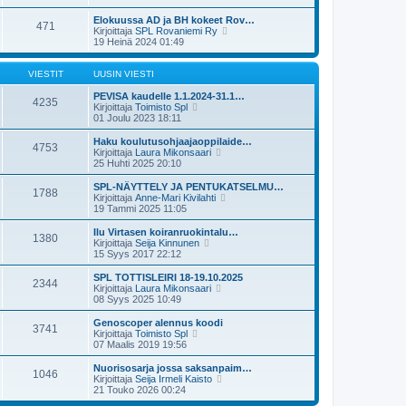
t
v
u
y
i
i
s
t
Elokuussa AD ja BH kokeet Rov…
e
471
i
ä
N
Kirjoittaja
SPL Rovaniemi Ry
s
n
u
ä
19 Heinä 2024 01:49
t
v
u
y
i
i
s
t
e
i
ä
VIESTIT
UUSIN VIESTI
s
n
u
t
v
u
PEVISA kaudelle 1.1.2024-31.1…
4235
i
i
N
s
Kirjoittaja
Toimisto Spl
e
ä
i
01 Joulu 2023 18:11
s
y
n
t
t
v
Haku koulutusohjaajaoppilaide…
4753
i
ä
i
N
Kirjoittaja
Laura Mikonsaari
u
e
ä
25 Huhti 2025 20:10
u
s
y
s
t
t
SPL-NÄYTTELY JA PENTUKATSELMU…
1788
i
i
ä
N
Kirjoittaja
Anne-Mari Kivilahti
n
u
ä
19 Tammi 2025 11:05
v
u
y
i
s
t
Ilu Virtasen koiranruokintalu…
e
1380
i
ä
N
Kirjoittaja
Seija Kinnunen
s
n
u
ä
15 Syys 2017 22:12
t
v
u
y
i
i
s
t
SPL TOTTISLEIRI 18-19.10.2025
e
2344
i
ä
N
Kirjoittaja
Laura Mikonsaari
s
n
u
ä
08 Syys 2025 10:49
t
v
u
y
i
i
s
t
Genoscoper alennus koodi
e
3741
i
ä
N
Kirjoittaja
Toimisto Spl
s
n
u
ä
07 Maalis 2019 19:56
t
v
u
y
i
i
s
t
Nuorisosarja jossa saksanpaim…
e
1046
i
ä
N
Kirjoittaja
Seija Irmeli Kaisto
s
n
u
ä
21 Touko 2026 00:24
t
v
u
y
i