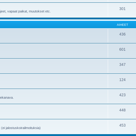
301
hjeet, vapaat paikat, muutokset etc.
AIHEET
436
601
347
124
423
utekanava.
448
453
 (ei jalostuskoirailmoituksia)