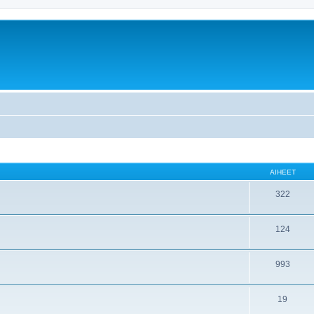
AIHEET
322
124
993
19