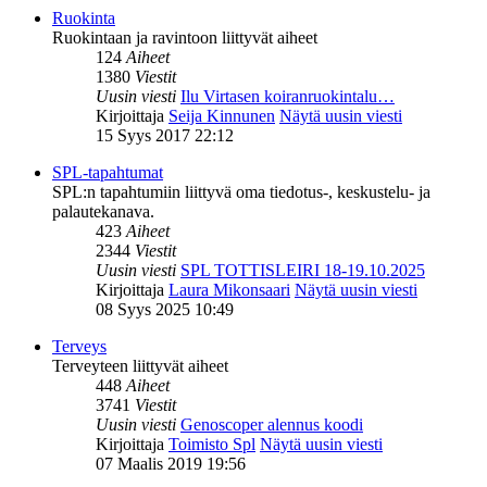
Ruokinta
Ruokintaan ja ravintoon liittyvät aiheet
124
Aiheet
1380
Viestit
Uusin viesti
Ilu Virtasen koiranruokintalu…
Kirjoittaja
Seija Kinnunen
Näytä uusin viesti
15 Syys 2017 22:12
SPL-tapahtumat
SPL:n tapahtumiin liittyvä oma tiedotus-, keskustelu- ja
palautekanava.
423
Aiheet
2344
Viestit
Uusin viesti
SPL TOTTISLEIRI 18-19.10.2025
Kirjoittaja
Laura Mikonsaari
Näytä uusin viesti
08 Syys 2025 10:49
Terveys
Terveyteen liittyvät aiheet
448
Aiheet
3741
Viestit
Uusin viesti
Genoscoper alennus koodi
Kirjoittaja
Toimisto Spl
Näytä uusin viesti
07 Maalis 2019 19:56