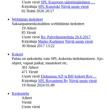
Uusin viesti
SPL Kuusjoen sääntömääräinen …
Kirjoittaja
SPL Kuusjoki
Näytä uusin viesti
02 Huhti 2026 20:17
Webtiimin tiedotteet
Saksanpaimenkoiraliiton webbitiimin tiedotteet
19
Aiheet
85
Viestit
Uusin viesti
Re: Palvelinongelmia 26.6.2017
Kirjoittaja
Marko Kurkinen
Näytä uusin viesti
30 Heinä 2017 13:22
Kokeet
Palsta on tarkoitettu vain SPL-kokeista tiedottamiseen. Ajo-
ohjeet, vapaat paikat, muutokset etc.
301
Aiheet
471
Viestit
Uusin viesti
Elokuussa AD ja BH kokeet Rov…
Kirjoittaja
SPL Rovaniemi Ry
Näytä uusin viesti
19 Heinä 2024 01:49
Keskustelu
Aiheet
Viestit
Uusin viesti