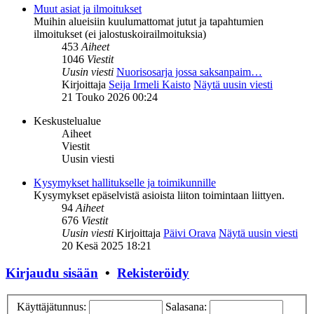
Muut asiat ja ilmoitukset
Muihin alueisiin kuulumattomat jutut ja tapahtumien
ilmoitukset (ei jalostuskoirailmoituksia)
453
Aiheet
1046
Viestit
Uusin viesti
Nuorisosarja jossa saksanpaim…
Kirjoittaja
Seija Irmeli Kaisto
Näytä uusin viesti
21 Touko 2026 00:24
Keskustelualue
Aiheet
Viestit
Uusin viesti
Kysymykset hallitukselle ja toimikunnille
Kysymykset epäselvistä asioista liiton toimintaan liittyen.
94
Aiheet
676
Viestit
Uusin viesti
Kirjoittaja
Päivi Orava
Näytä uusin viesti
20 Kesä 2025 18:21
Kirjaudu sisään
•
Rekisteröidy
Käyttäjätunnus:
Salasana: