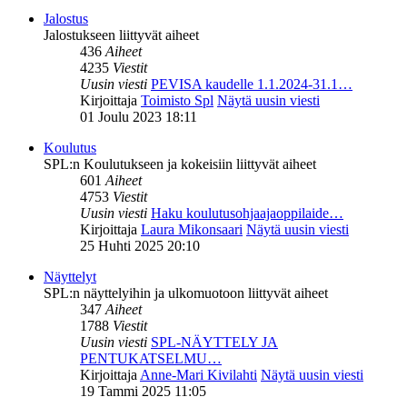
Jalostus
Jalostukseen liittyvät aiheet
436
Aiheet
4235
Viestit
Uusin viesti
PEVISA kaudelle 1.1.2024-31.1…
Kirjoittaja
Toimisto Spl
Näytä uusin viesti
01 Joulu 2023 18:11
Koulutus
SPL:n Koulutukseen ja kokeisiin liittyvät aiheet
601
Aiheet
4753
Viestit
Uusin viesti
Haku koulutusohjaajaoppilaide…
Kirjoittaja
Laura Mikonsaari
Näytä uusin viesti
25 Huhti 2025 20:10
Näyttelyt
SPL:n näyttelyihin ja ulkomuotoon liittyvät aiheet
347
Aiheet
1788
Viestit
Uusin viesti
SPL-NÄYTTELY JA
PENTUKATSELMU…
Kirjoittaja
Anne-Mari Kivilahti
Näytä uusin viesti
19 Tammi 2025 11:05