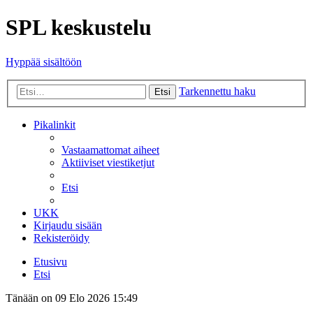
SPL keskustelu
Hyppää sisältöön
Tarkennettu haku
Etsi
Pikalinkit
Vastaamattomat aiheet
Aktiiviset viestiketjut
Etsi
UKK
Kirjaudu sisään
Rekisteröidy
Etusivu
Etsi
Tänään on 09 Elo 2026 15:49