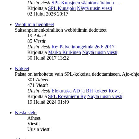
Uusin viesti
SPL Kuusjoen sääntömääräinen …
Kirjoittaja
SPL Kuusjoki
Näytä uusin viesti
02 Huhti 2026 20:17
Webtiimin tiedotteet
Saksanpaimenkoiraliiton webbitiimin tiedotteet
19
Aiheet
85
Viestit
Uusin viesti
Re: Palvelinongelmia 26.6.2017
Kirjoittaja
Marko Kurkinen
Näytä uusin viesti
30 Heinä 2017 13:22
Kokeet
Palsta on tarkoitettu vain SPL-kokeista tiedottamiseen. Ajo-ohje
301
Aiheet
471
Viestit
Uusin viesti
Elokuussa AD ja BH kokeet Rov…
Kirjoittaja
SPL Rovaniemi Ry
Näytä uusin viesti
19 Heinä 2024 01:49
Keskustelu
Aiheet
Viestit
Uusin viesti