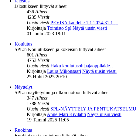
Jalostus
Jalostukseen liittyvät aiheet
436
Aiheet
4235
Viestit
Uusin viesti
PEVISA kaudelle 1.1.2024-31.1…
Kirjoittaja
Toimisto Spl
Näytä uusin viesti
01 Joulu 2023 18:11
Koulutus
SPL:n Koulutukseen ja kokeisiin liittyvät aiheet
601
Aiheet
4753
Viestit
Uusin viesti
Haku koulutusohjaajaoppilaide…
Kirjoittaja
Laura Mikonsaari
Näytä uusin viesti
25 Huhti 2025 20:10
Näyttelyt
SPL:n näyttelyihin ja ulkomuotoon liittyvät aiheet
347
Aiheet
1788
Viestit
Uusin viesti
SPL-NÄYTTELY JA PENTUKATSELM
Kirjoittaja
Anne-Mari Kivilahti
Näytä uusin viesti
19 Tammi 2025 11:05
Ruokinta
Ruokintaan ja ravintoon liittyvät aiheet