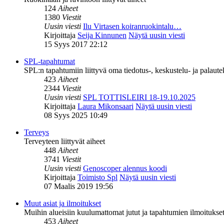
124
Aiheet
1380
Viestit
Uusin viesti
Ilu Virtasen koiranruokintalu…
Kirjoittaja
Seija Kinnunen
Näytä uusin viesti
15 Syys 2017 22:12
SPL-tapahtumat
SPL:n tapahtumiin liittyvä oma tiedotus-, keskustelu- ja palaut
423
Aiheet
2344
Viestit
Uusin viesti
SPL TOTTISLEIRI 18-19.10.2025
Kirjoittaja
Laura Mikonsaari
Näytä uusin viesti
08 Syys 2025 10:49
Terveys
Terveyteen liittyvät aiheet
448
Aiheet
3741
Viestit
Uusin viesti
Genoscoper alennus koodi
Kirjoittaja
Toimisto Spl
Näytä uusin viesti
07 Maalis 2019 19:56
Muut asiat ja ilmoitukset
Muihin alueisiin kuulumattomat jutut ja tapahtumien ilmoitukset 
453
Aiheet