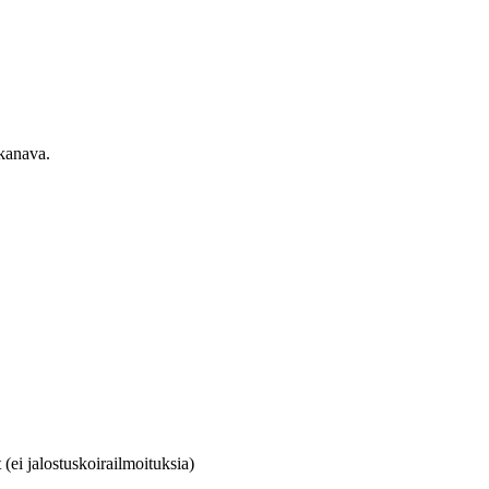
ekanava.
(ei jalostuskoirailmoituksia)