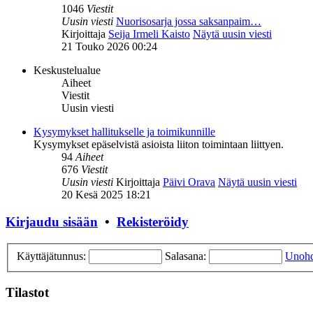
1046
Viestit
Uusin viesti
Nuorisosarja jossa saksanpaim…
Kirjoittaja
Seija Irmeli Kaisto
Näytä uusin viesti
21 Touko 2026 00:24
Keskustelualue
Aiheet
Viestit
Uusin viesti
Kysymykset hallitukselle ja toimikunnille
Kysymykset epäselvistä asioista liiton toimintaan liittyen.
94
Aiheet
676
Viestit
Uusin viesti
Kirjoittaja
Päivi Orava
Näytä uusin viesti
20 Kesä 2025 18:21
Kirjaudu sisään
•
Rekisteröidy
Käyttäjätunnus:
Salasana:
Unohd
Tilastot