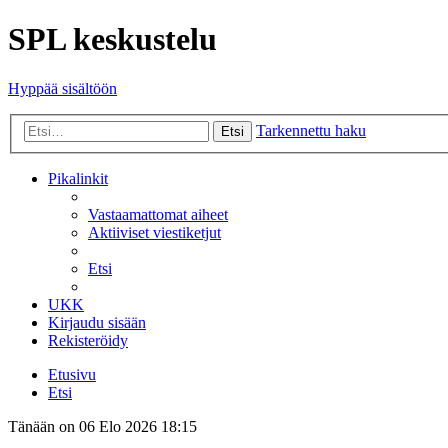
SPL keskustelu
Hyppää sisältöön
Tarkennettu haku
Etsi
Pikalinkit
Vastaamattomat aiheet
Aktiiviset viestiketjut
Etsi
UKK
Kirjaudu sisään
Rekisteröidy
Etusivu
Etsi
Tänään on 06 Elo 2026 18:15