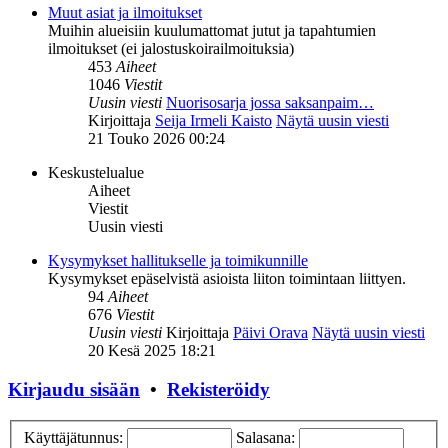
Muut asiat ja ilmoitukset
Muihin alueisiin kuulumattomat jutut ja tapahtumien
ilmoitukset (ei jalostuskoirailmoituksia)
453
Aiheet
1046
Viestit
Uusin viesti
Nuorisosarja jossa saksanpaim…
Kirjoittaja
Seija Irmeli Kaisto
Näytä uusin viesti
21 Touko 2026 00:24
Keskustelualue
Aiheet
Viestit
Uusin viesti
Kysymykset hallitukselle ja toimikunnille
Kysymykset epäselvistä asioista liiton toimintaan liittyen.
94
Aiheet
676
Viestit
Uusin viesti
Kirjoittaja
Päivi Orava
Näytä uusin viesti
20 Kesä 2025 18:21
Kirjaudu sisään
•
Rekisteröidy
Käyttäjätunnus:
Salasana: