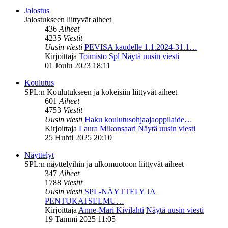
Jalostus
Jalostukseen liittyvät aiheet
436
Aiheet
4235
Viestit
Uusin viesti
PEVISA kaudelle 1.1.2024-31.1…
Kirjoittaja
Toimisto Spl
Näytä uusin viesti
01 Joulu 2023 18:11
Koulutus
SPL:n Koulutukseen ja kokeisiin liittyvät aiheet
601
Aiheet
4753
Viestit
Uusin viesti
Haku koulutusohjaajaoppilaide…
Kirjoittaja
Laura Mikonsaari
Näytä uusin viesti
25 Huhti 2025 20:10
Näyttelyt
SPL:n näyttelyihin ja ulkomuotoon liittyvät aiheet
347
Aiheet
1788
Viestit
Uusin viesti
SPL-NÄYTTELY JA
PENTUKATSELMU…
Kirjoittaja
Anne-Mari Kivilahti
Näytä uusin viesti
19 Tammi 2025 11:05