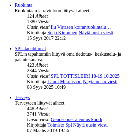
Ruokinta
Ruokintaan ja ravintoon liittyvät aiheet
124
Aiheet
1380
Viestit
Uusin viesti
Ilu Virtasen koiranruokintalu…
Kirjoittaja
Seija Kinnunen
Näytä uusin viesti
15 Syys 2017 22:12
SPL-tapahtumat
SPL:n tapahtumiin liittyvä oma tiedotus-, keskustelu- ja
palautekanava.
423
Aiheet
2344
Viestit
Uusin viesti
SPL TOTTISLEIRI 18-19.10.2025
Kirjoittaja
Laura Mikonsaari
Näytä uusin viesti
08 Syys 2025 10:49
Terveys
Terveyteen liittyvät aiheet
448
Aiheet
3741
Viestit
Uusin viesti
Genoscoper alennus koodi
Kirjoittaja
Toimisto Spl
Näytä uusin viesti
07 Maalis 2019 19:56