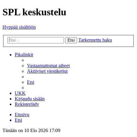
SPL keskustelu
Hyppää sisältöön
Tarkennettu haku
Etsi
Pikalinkit
Vastaamattomat aiheet
Aktiiviset viestiketjut
Etsi
UKK
Kirjaudu sisään
Rekisteröidy
Etusivu
Etsi
Tänään on 10 Elo 2026 17:09