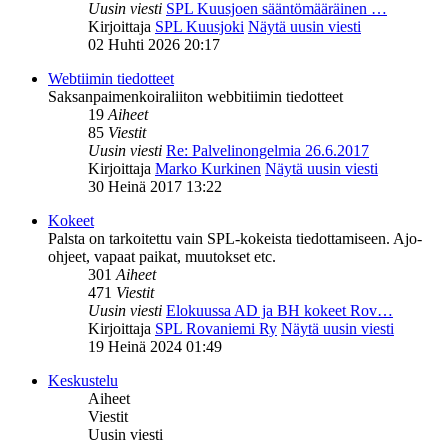
Uusin viesti
SPL Kuusjoen sääntömääräinen …
Kirjoittaja
SPL Kuusjoki
Näytä uusin viesti
02 Huhti 2026 20:17
Webtiimin tiedotteet
Saksanpaimenkoiraliiton webbitiimin tiedotteet
19
Aiheet
85
Viestit
Uusin viesti
Re: Palvelinongelmia 26.6.2017
Kirjoittaja
Marko Kurkinen
Näytä uusin viesti
30 Heinä 2017 13:22
Kokeet
Palsta on tarkoitettu vain SPL-kokeista tiedottamiseen. Ajo-
ohjeet, vapaat paikat, muutokset etc.
301
Aiheet
471
Viestit
Uusin viesti
Elokuussa AD ja BH kokeet Rov…
Kirjoittaja
SPL Rovaniemi Ry
Näytä uusin viesti
19 Heinä 2024 01:49
Keskustelu
Aiheet
Viestit
Uusin viesti