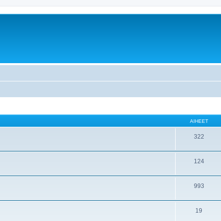
AIHEET
322
124
993
19