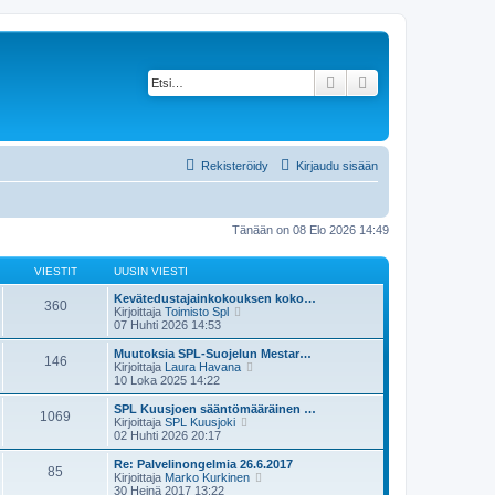
Etsi
Tarkennettu haku
Rekisteröidy
Kirjaudu sisään
Tänään on 08 Elo 2026 14:49
VIESTIT
UUSIN VIESTI
Kevätedustajainkokouksen koko…
360
N
Kirjoittaja
Toimisto Spl
ä
07 Huhti 2026 14:53
y
t
Muutoksia SPL-Suojelun Mestar…
146
ä
N
Kirjoittaja
Laura Havana
u
ä
10 Loka 2025 14:22
u
y
s
t
SPL Kuusjoen sääntömääräinen …
1069
i
ä
N
Kirjoittaja
SPL Kuusjoki
n
u
ä
02 Huhti 2026 20:17
v
u
y
i
s
t
Re: Palvelinongelmia 26.6.2017
e
85
i
ä
N
Kirjoittaja
Marko Kurkinen
s
n
u
ä
30 Heinä 2017 13:22