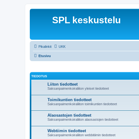
SPL keskustelu
Pikalinkit
UKK
Etusivu
TIEDOTUS
Liiton tiedotteet
Saksanpaimenkoiraliiton yleiset tiedotteet
Toimikuntien tiedotteet
Saksanpaimenkoiraliiton toimikuntien tiedotteet
Alaosastojen tiedotteet
Saksanpaimenkoiraliiton alaosastojen tiedotteet
Webtiimin tiedotteet
Saksanpaimenkoiraliiton webbitiimin tiedotteet