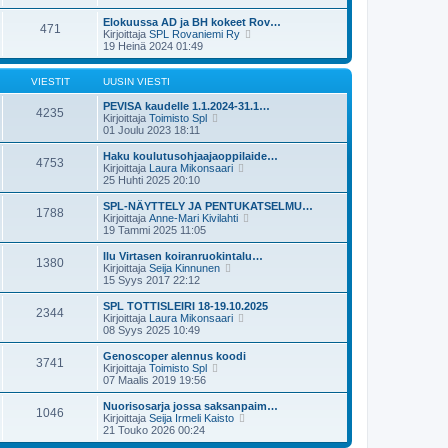
t
v
u
y
i
i
s
t
Elokuussa AD ja BH kokeet Rov…
e
471
i
ä
N
Kirjoittaja
SPL Rovaniemi Ry
s
n
u
ä
19 Heinä 2024 01:49
t
v
u
y
i
i
s
t
e
i
ä
VIESTIT
UUSIN VIESTI
s
n
u
t
v
u
PEVISA kaudelle 1.1.2024-31.1…
4235
i
i
N
s
Kirjoittaja
Toimisto Spl
e
ä
i
01 Joulu 2023 18:11
s
y
n
t
t
v
Haku koulutusohjaajaoppilaide…
4753
i
ä
i
N
Kirjoittaja
Laura Mikonsaari
u
e
ä
25 Huhti 2025 20:10
u
s
y
s
t
t
SPL-NÄYTTELY JA PENTUKATSELMU…
1788
i
i
ä
N
Kirjoittaja
Anne-Mari Kivilahti
n
u
ä
19 Tammi 2025 11:05
v
u
y
i
s
t
Ilu Virtasen koiranruokintalu…
e
1380
i
ä
N
Kirjoittaja
Seija Kinnunen
s
n
u
ä
15 Syys 2017 22:12
t
v
u
y
i
i
s
t
SPL TOTTISLEIRI 18-19.10.2025
e
2344
i
ä
N
Kirjoittaja
Laura Mikonsaari
s
n
u
ä
08 Syys 2025 10:49
t
v
u
y
i
i
s
t
Genoscoper alennus koodi
e
3741
i
ä
N
Kirjoittaja
Toimisto Spl
s
n
u
ä
07 Maalis 2019 19:56
t
v
u
y
i
i
s
t
Nuorisosarja jossa saksanpaim…
e
1046
i
ä
N
Kirjoittaja
Seija Irmeli Kaisto
s
n
u
ä
21 Touko 2026 00:24
t
v
u
y
i