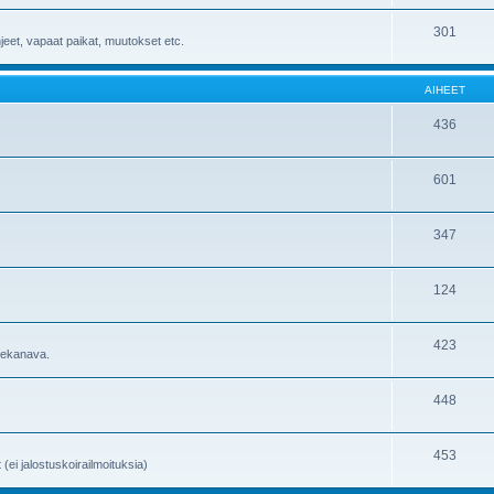
301
hjeet, vapaat paikat, muutokset etc.
AIHEET
436
601
347
124
423
utekanava.
448
453
 (ei jalostuskoirailmoituksia)