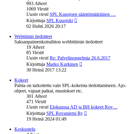
993
Aiheet
1069
Viestit
Uusin viesti
SPL Kuusjoen sääntömääräinen …
Näytä
Kirjoittaja
SPL Kuusjoki
uusin
02 Huhti 2026 20:17
viesti
Webtiimin tiedotteet
Saksanpaimenkoiraliiton webbitiimin tiedotteet
19
Aiheet
85
Viestit
Uusin viesti
Re: Palvelinongelmia 26.6.2017
Näytä
Kirjoittaja
Marko Kurkinen
uusin
30 Heinä 2017 13:22
viesti
Kokeet
Palsta on tarkoitettu vain SPL-kokeista tiedottamiseen. Ajo-
ohjeet, vapaat paikat, muutokset etc.
301
Aiheet
471
Viestit
Uusin viesti
Elokuussa AD ja BH kokeet Rov…
Näytä
Kirjoittaja
SPL Rovaniemi Ry
uusin
19 Heinä 2024 01:49
viesti
Keskustelu