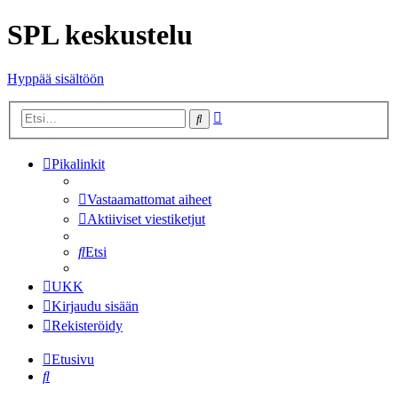
SPL keskustelu
Hyppää sisältöön
Tarkennettu
Etsi
haku
Pikalinkit
Vastaamattomat aiheet
Aktiiviset viestiketjut
Etsi
UKK
Kirjaudu sisään
Rekisteröidy
Etusivu
Etsi