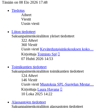
Tänään on 08 Elo 2026 17:48
Tiedotus
Aiheet
Viestit
Uusin viesti
Liiton tiedotteet
Saksanpaimenkoiraliiton yleiset tiedotteet
322
Aiheet
360
Viestit
Uusin viesti
Kevätedustajainkokouksen koko…
Näytä
Kirjoittaja
Toimisto Spl
uusin
07 Huhti 2026 14:53
viesti
Toimikuntien tiedotteet
Saksanpaimenkoiraliiton toimikuntien tiedotteet
124
Aiheet
146
Viestit
Uusin viesti
Muutoksia SPL-Suojelun Mestar…
Näytä
Kirjoittaja
Laura Havana
uusin
10 Loka 2025 14:22
viesti
Alaosastojen tiedotteet
Saksanpaimenkoiraliiton alaosastojen tiedotteet