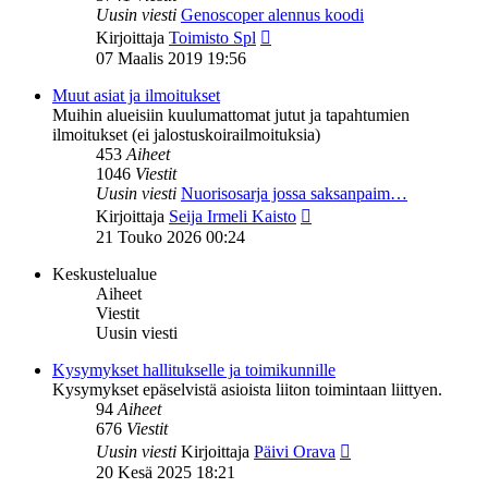
Uusin viesti
Genoscoper alennus koodi
Näytä
Kirjoittaja
Toimisto Spl
uusin
07 Maalis 2019 19:56
viesti
Muut asiat ja ilmoitukset
Muihin alueisiin kuulumattomat jutut ja tapahtumien
ilmoitukset (ei jalostuskoirailmoituksia)
453
Aiheet
1046
Viestit
Uusin viesti
Nuorisosarja jossa saksanpaim…
Näytä
Kirjoittaja
Seija Irmeli Kaisto
uusin
21 Touko 2026 00:24
viesti
Keskustelualue
Aiheet
Viestit
Uusin viesti
Kysymykset hallitukselle ja toimikunnille
Kysymykset epäselvistä asioista liiton toimintaan liittyen.
94
Aiheet
676
Viestit
Näytä
Uusin viesti
Kirjoittaja
Päivi Orava
uusin
20 Kesä 2025 18:21
viesti