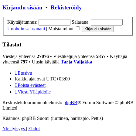
Kirjaudu sisään
•
Rekisteröidy
Käyttäjätunnus:
Salasana:
Unohdin salasanani
|
Muista minut
Tilastot
Viestejä yhteensä
27076
• Viestiketjuja yhteensä
5857
• Käyttäjiä
yhteensä
797
• Uusin käyttäjä
Tarja Valjakka
Etusivu
Kaikki ajat ovat
UTC+03:00
Poista evästeet
Viesti Ylläpidolle
Keskustelufoorumin ohjelmisto
phpBB
® Forum Software © phpBB
Limited
Käännös: phpBB Suomi (lurttinen, harritapio, Pettis)
Yksityisyys
|
Ehdot