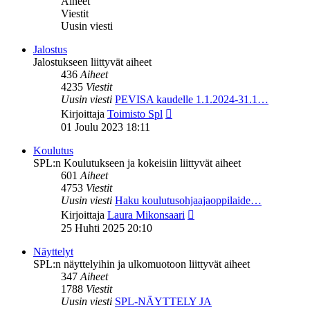
Aiheet
Viestit
Uusin viesti
Jalostus
Jalostukseen liittyvät aiheet
436
Aiheet
4235
Viestit
Uusin viesti
PEVISA kaudelle 1.1.2024-31.1…
Näytä
Kirjoittaja
Toimisto Spl
uusin
01 Joulu 2023 18:11
viesti
Koulutus
SPL:n Koulutukseen ja kokeisiin liittyvät aiheet
601
Aiheet
4753
Viestit
Uusin viesti
Haku koulutusohjaajaoppilaide…
Näytä
Kirjoittaja
Laura Mikonsaari
uusin
25 Huhti 2025 20:10
viesti
Näyttelyt
SPL:n näyttelyihin ja ulkomuotoon liittyvät aiheet
347
Aiheet
1788
Viestit
Uusin viesti
SPL-NÄYTTELY JA