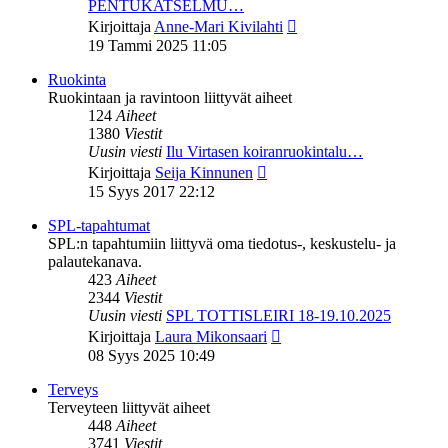
PENTUKATSELMU…
Näytä
Kirjoittaja
Anne-Mari Kivilahti
uusin
19 Tammi 2025 11:05
viesti
Ruokinta
Ruokintaan ja ravintoon liittyvät aiheet
124
Aiheet
1380
Viestit
Uusin viesti
Ilu Virtasen koiranruokintalu…
Näytä
Kirjoittaja
Seija Kinnunen
uusin
15 Syys 2017 22:12
viesti
SPL-tapahtumat
SPL:n tapahtumiin liittyvä oma tiedotus-, keskustelu- ja
palautekanava.
423
Aiheet
2344
Viestit
Uusin viesti
SPL TOTTISLEIRI 18-19.10.2025
Näytä
Kirjoittaja
Laura Mikonsaari
uusin
08 Syys 2025 10:49
viesti
Terveys
Terveyteen liittyvät aiheet
448
Aiheet
3741
Viestit