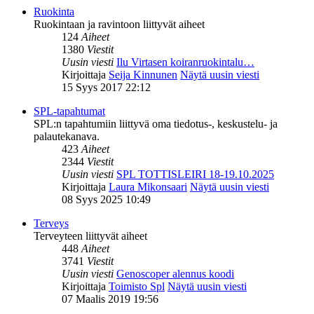
Ruokinta
Ruokintaan ja ravintoon liittyvät aiheet
124
Aiheet
1380
Viestit
Uusin viesti
Ilu Virtasen koiranruokintalu…
Kirjoittaja
Seija Kinnunen
Näytä uusin viesti
15 Syys 2017 22:12
SPL-tapahtumat
SPL:n tapahtumiin liittyvä oma tiedotus-, keskustelu- ja
palautekanava.
423
Aiheet
2344
Viestit
Uusin viesti
SPL TOTTISLEIRI 18-19.10.2025
Kirjoittaja
Laura Mikonsaari
Näytä uusin viesti
08 Syys 2025 10:49
Terveys
Terveyteen liittyvät aiheet
448
Aiheet
3741
Viestit
Uusin viesti
Genoscoper alennus koodi
Kirjoittaja
Toimisto Spl
Näytä uusin viesti
07 Maalis 2019 19:56