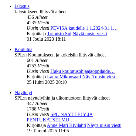
Jalostus
Jalostukseen liittyvät aiheet
436
Aiheet
4235
Viestit
Uusin viesti
PEVISA kaudelle 1.1.2024-31.1…
Kirjoittaja
Toimisto Spl
Näytä uusin viesti
01 Joulu 2023 18:11
Koulutus
SPL:n Koulutukseen ja kokeisiin liittyvät aiheet
601
Aiheet
4753
Viestit
Uusin viesti
Haku koulutusohjaajaoppilaide…
Kirjoittaja
Laura Mikonsaari
Näytä uusin viesti
25 Huhti 2025 20:10
Näyttelyt
SPL:n näyttelyihin ja ulkomuotoon liittyvät aiheet
347
Aiheet
1788
Viestit
Uusin viesti
SPL-NÄYTTELY JA
PENTUKATSELMU…
Kirjoittaja
Anne-Mari Kivilahti
Näytä uusin viesti
19 Tammi 2025 11:05