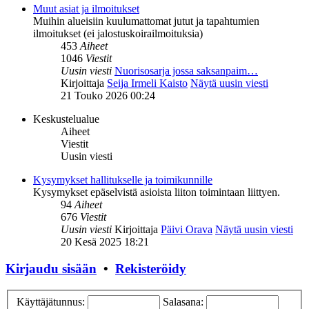
Muut asiat ja ilmoitukset
Muihin alueisiin kuulumattomat jutut ja tapahtumien
ilmoitukset (ei jalostuskoirailmoituksia)
453
Aiheet
1046
Viestit
Uusin viesti
Nuorisosarja jossa saksanpaim…
Kirjoittaja
Seija Irmeli Kaisto
Näytä uusin viesti
21 Touko 2026 00:24
Keskustelualue
Aiheet
Viestit
Uusin viesti
Kysymykset hallitukselle ja toimikunnille
Kysymykset epäselvistä asioista liiton toimintaan liittyen.
94
Aiheet
676
Viestit
Uusin viesti
Kirjoittaja
Päivi Orava
Näytä uusin viesti
20 Kesä 2025 18:21
Kirjaudu sisään
•
Rekisteröidy
Käyttäjätunnus:
Salasana: