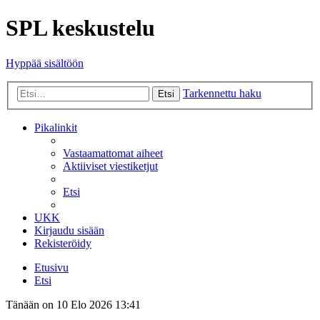
SPL keskustelu
Hyppää sisältöön
Tarkennettu haku
Etsi
Pikalinkit
Vastaamattomat aiheet
Aktiiviset viestiketjut
Etsi
UKK
Kirjaudu sisään
Rekisteröidy
Etusivu
Etsi
Tänään on 10 Elo 2026 13:41