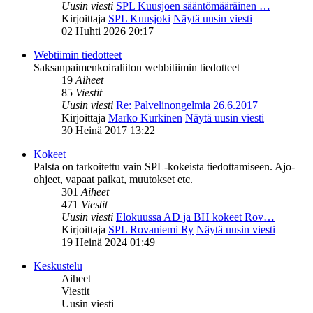
Uusin viesti
SPL Kuusjoen sääntömääräinen …
Kirjoittaja
SPL Kuusjoki
Näytä uusin viesti
02 Huhti 2026 20:17
Webtiimin tiedotteet
Saksanpaimenkoiraliiton webbitiimin tiedotteet
19
Aiheet
85
Viestit
Uusin viesti
Re: Palvelinongelmia 26.6.2017
Kirjoittaja
Marko Kurkinen
Näytä uusin viesti
30 Heinä 2017 13:22
Kokeet
Palsta on tarkoitettu vain SPL-kokeista tiedottamiseen. Ajo-
ohjeet, vapaat paikat, muutokset etc.
301
Aiheet
471
Viestit
Uusin viesti
Elokuussa AD ja BH kokeet Rov…
Kirjoittaja
SPL Rovaniemi Ry
Näytä uusin viesti
19 Heinä 2024 01:49
Keskustelu
Aiheet
Viestit
Uusin viesti