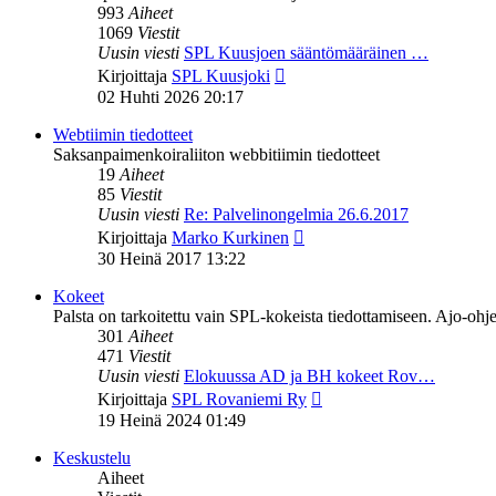
993
Aiheet
1069
Viestit
Uusin viesti
SPL Kuusjoen sääntömääräinen …
Näytä
Kirjoittaja
SPL Kuusjoki
uusin
02 Huhti 2026 20:17
viesti
Webtiimin tiedotteet
Saksanpaimenkoiraliiton webbitiimin tiedotteet
19
Aiheet
85
Viestit
Uusin viesti
Re: Palvelinongelmia 26.6.2017
Näytä
Kirjoittaja
Marko Kurkinen
uusin
30 Heinä 2017 13:22
viesti
Kokeet
Palsta on tarkoitettu vain SPL-kokeista tiedottamiseen. Ajo-ohje
301
Aiheet
471
Viestit
Uusin viesti
Elokuussa AD ja BH kokeet Rov…
Näytä
Kirjoittaja
SPL Rovaniemi Ry
uusin
19 Heinä 2024 01:49
viesti
Keskustelu
Aiheet