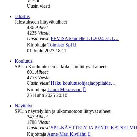
Viestit
Uusin viesti
Jalostus
Jalostukseen liittyvät aiheet
436
Aiheet
4235
Viestit
Uusin viesti
PEVISA kaudelle 1.1.2024-31.1…
Näytä
Kirjoittaja
Toimisto Spl
uusin
01 Joulu 2023 18:11
viesti
Koulutus
SPL:n Koulutukseen ja kokeisiin liittyvät aiheet
601
Aiheet
4753
Viestit
Uusin viesti
Haku koulutusohjaajaoppilaide…
Näytä
Kirjoittaja
Laura Mikonsaari
uusin
25 Huhti 2025 20:10
viesti
Näyttelyt
SPL:n näyttelyihin ja ulkomuotoon liittyvät aiheet
347
Aiheet
1788
Viestit
Uusin viesti
SPL-NÄYTTELY JA PENTUKATSELM
Näytä
Kirjoittaja
Anne-Mari Kivilahti