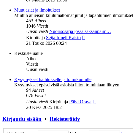
viesti
Muut asiat ja ilmoitukset
Muihin alueisiin kuulumattomat jutut ja tapahtumien ilmoitukset 
453
Aiheet
1046
Viestit
Uusin viesti
Nuorisosarja jossa saksanpaim…
Näytä
Kirjoittaja
Seija Irmeli Kaisto
uusin
21 Touko 2026 00:24
viesti
Keskustelualue
Aiheet
Viestit
Uusin viesti
Kysymykset hallitukselle ja toimikunnille
Kysymykset epäselvistä asioista liiton toimintaan liittyen.
94
Aiheet
676
Viestit
Näytä
Uusin viesti
Kirjoittaja
Päivi Orava
uusin
20 Kesä 2025 18:21
viesti
Kirjaudu sisään
•
Rekisteröidy