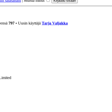
in salasanani
|
Muista minut
teensä
797
• Uusin käyttäjä
Tarja Valjakka
Limited