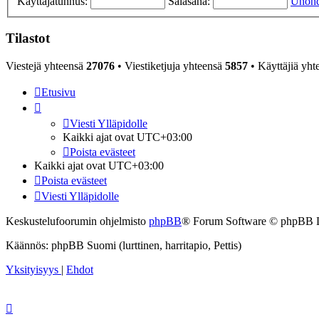
Käyttäjätunnus:
Salasana:
Unohd
Tilastot
Viestejä yhteensä
27076
• Viestiketjuja yhteensä
5857
• Käyttäjiä yh
Etusivu
Viesti Ylläpidolle
Kaikki ajat ovat
UTC+03:00
Poista evästeet
Kaikki ajat ovat
UTC+03:00
Poista evästeet
Viesti Ylläpidolle
Keskustelufoorumin ohjelmisto
phpBB
® Forum Software © phpBB 
Käännös: phpBB Suomi (lurttinen, harritapio, Pettis)
Yksityisyys
|
Ehdot