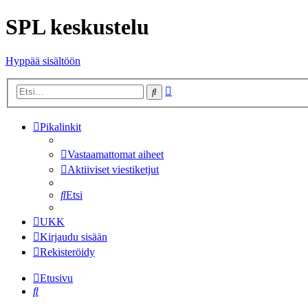
SPL keskustelu
Hyppää sisältöön
Tarkennettu
Etsi
haku
Pikalinkit
Vastaamattomat aiheet
Aktiiviset viestiketjut
Etsi
UKK
Kirjaudu sisään
Rekisteröidy
Etusivu
Etsi