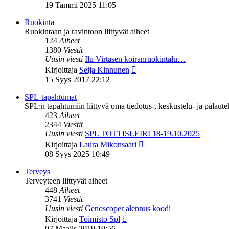
uusin
19 Tammi 2025 11:05
viesti
Ruokinta
Ruokintaan ja ravintoon liittyvät aiheet
124
Aiheet
1380
Viestit
Uusin viesti
Ilu Virtasen koiranruokintalu…
Näytä
Kirjoittaja
Seija Kinnunen
uusin
15 Syys 2017 22:12
viesti
SPL-tapahtumat
SPL:n tapahtumiin liittyvä oma tiedotus-, keskustelu- ja palaut
423
Aiheet
2344
Viestit
Uusin viesti
SPL TOTTISLEIRI 18-19.10.2025
Näytä
Kirjoittaja
Laura Mikonsaari
uusin
08 Syys 2025 10:49
viesti
Terveys
Terveyteen liittyvät aiheet
448
Aiheet
3741
Viestit
Uusin viesti
Genoscoper alennus koodi
Näytä
Kirjoittaja
Toimisto Spl
uusin
07 Maalis 2019 19:56