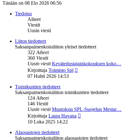
Tänään on 08 Elo 2026 06:56
Tiedotus
Aiheet
Viestit
Uusin viesti
Liiton tiedotteet
Saksanpaimenkoiraliiton yleiset tiedotteet
322
Aiheet
360
Viestit
Uusin viesti
Kevätedustajainkokouksen koko…
Näytä
Kirjoittaja
Toimisto Spl
uusin
07 Huhti 2026 14:53
viesti
Toimikuntien tiedotteet
Saksanpaimenkoiraliiton toimikuntien tiedotteet
124
Aiheet
146
Viestit
Uusin viesti
Muutoksia SPL-Suojelun Mestar…
Näytä
Kirjoittaja
Laura Havana
uusin
10 Loka 2025 14:22
viesti
Alaosastojen tiedotteet
Saksanpaimenkoiraliiton alaosastojen tiedotteet