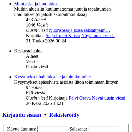
Muut asiat ja ilmoitukset
Muihin alueisiin kuulumattomat jutut ja tapahtumien
ilmoitukset (ei jalostuskoirailmoituksia)
453
Aiheet
1046
Viestit
Uusin viesti
Nuorisosarja jossa saksanpaim…
Kirjoittaja
Seija Irmeli Kaisto
Näytä uusin viesti
21 Touko 2026 00:24
Keskustelualue
Aiheet
Viestit
Uusin viesti
Kysymykset hallitukselle ja toimikunnille
Kysymykset epäselvistä asioista liiton toimintaan liittyen.
94
Aiheet
676
Viestit
Uusin viesti
Kirjoittaja
Päivi Orava
Näytä uusin viesti
20 Kesä 2025 18:21
Kirjaudu sisään
•
Rekisteröidy
Käyttäjätunnus:
Salasana: