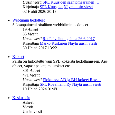
Uusin viesti
SPL Kuusjoen sääntömääräinen …
Kirjoittaja
SPL Kuusjoki
Näytä uusin viesti
02 Huhti 2026 20:17
Webtiimin tiedotteet
Saksanpaimenkoiraliiton webbitiimin tiedotteet
19
Aiheet
85
Viestit
Uusin viesti
Re: Palvelinongelmia 26.6.2017
Kirjoittaja
Marko Kurkinen
Näytä uusin viesti
30 Heinä 2017 13:22
Kokeet
Palsta on tarkoitettu vain SPL-kokeista tiedottamiseen. Ajo-
ohjeet, vapaat paikat, muutokset etc.
301
Aiheet
471
Viestit
Uusin viesti
Elokuussa AD ja BH kokeet Rov…
Kirjoittaja
SPL Rovaniemi Ry
Näytä uusin viesti
19 Heinä 2024 01:49
Keskustelu
Aiheet
Viestit
Uusin viesti