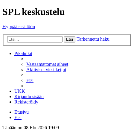
SPL keskustelu
Hyppää sisältöön
Tarkennettu haku
Etsi
Pikalinkit
Vastaamattomat aiheet
Aktiiviset viestiketjut
Etsi
UKK
Kirjaudu sisään
Rekisteröidy
Etusivu
Etsi
Tänään on 08 Elo 2026 19:09