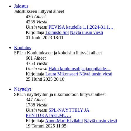
Jalostus
Jalostukseen liittyvät aiheet
436
Aiheet
4235
Viestit
Uusin viesti
PEVISA kaudelle 1.1.2024-31.1…
Kirjoittaja
Toimisto Spl
Näytä uusin viesti
01 Joulu 2023 18:11
Koulutus
SPL:n Koulutukseen ja kokeisiin liittyvät aiheet
601
Aiheet
4753
Viestit
Uusin viesti
Haku koulutusohjaajaoppilaide…
Kirjoittaja
Laura Mikonsaari
Näytä uusin viesti
25 Huhti 2025 20:10
Näyttelyt
SPL:n näyttelyihin ja ulkomuotoon liittyvät aiheet
347
Aiheet
1788
Viestit
Uusin viesti
SPL-NÄYTTELY JA
PENTUKATSELMU…
Kirjoittaja
Anne-Mari Kivilahti
Näytä uusin viesti
19 Tammi 2025 11:05