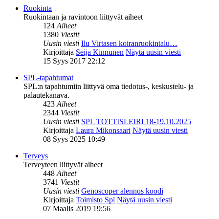
Ruokinta
Ruokintaan ja ravintoon liittyvät aiheet
124
Aiheet
1380
Viestit
Uusin viesti
Ilu Virtasen koiranruokintalu…
Kirjoittaja
Seija Kinnunen
Näytä uusin viesti
15 Syys 2017 22:12
SPL-tapahtumat
SPL:n tapahtumiin liittyvä oma tiedotus-, keskustelu- ja
palautekanava.
423
Aiheet
2344
Viestit
Uusin viesti
SPL TOTTISLEIRI 18-19.10.2025
Kirjoittaja
Laura Mikonsaari
Näytä uusin viesti
08 Syys 2025 10:49
Terveys
Terveyteen liittyvät aiheet
448
Aiheet
3741
Viestit
Uusin viesti
Genoscoper alennus koodi
Kirjoittaja
Toimisto Spl
Näytä uusin viesti
07 Maalis 2019 19:56