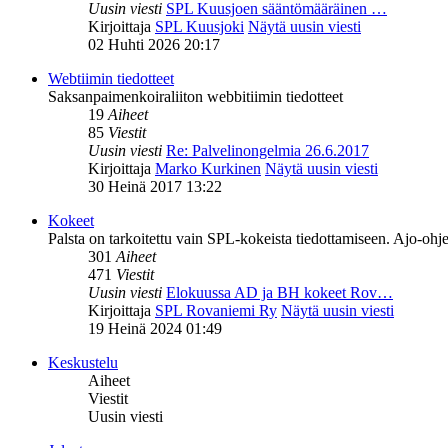
Uusin viesti
SPL Kuusjoen sääntömääräinen …
Kirjoittaja
SPL Kuusjoki
Näytä uusin viesti
02 Huhti 2026 20:17
Webtiimin tiedotteet
Saksanpaimenkoiraliiton webbitiimin tiedotteet
19
Aiheet
85
Viestit
Uusin viesti
Re: Palvelinongelmia 26.6.2017
Kirjoittaja
Marko Kurkinen
Näytä uusin viesti
30 Heinä 2017 13:22
Kokeet
Palsta on tarkoitettu vain SPL-kokeista tiedottamiseen. Ajo-ohje
301
Aiheet
471
Viestit
Uusin viesti
Elokuussa AD ja BH kokeet Rov…
Kirjoittaja
SPL Rovaniemi Ry
Näytä uusin viesti
19 Heinä 2024 01:49
Keskustelu
Aiheet
Viestit
Uusin viesti