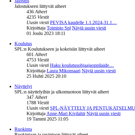
Jalostus
Jalostukseen liittyvät aiheet
436
Aiheet
4235
Viestit
Uusin viesti
PEVISA kaudelle 1.1.2024-31.1…
Kirjoittaja
Toimisto Spl
Näytä uusin viesti
01 Joulu 2023 18:11
Koulutus
SPL:n Koulutukseen ja kokeisiin liittyvät aiheet
601
Aiheet
4753
Viestit
Uusin viesti
Haku koulutusohjaajaoppilaide…
Kirjoittaja
Laura Mikonsaari
Näytä uusin viesti
25 Huhti 2025 20:10
Näyttelyt
SPL:n näyttelyihin ja ulkomuotoon liittyvät aiheet
347
Aiheet
1788
Viestit
Uusin viesti
SPL-NÄYTTELY JA PENTUKATSELM
Kirjoittaja
Anne-Mari Kivilahti
Näytä uusin viesti
19 Tammi 2025 11:05
Ruokinta
Ruokintaan ja ravintoon liittyvät aiheet