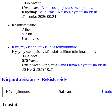
1046
Viestit
Uusin viesti
Nuorisosarja jossa saksanpaim…
Kirjoittaja
Seija Irmeli Kaisto
Näytä uusin viesti
21 Touko 2026 00:24
Keskustelualue
Aiheet
Viestit
Uusin viesti
Kysymykset hallitukselle ja toimikunnille
Kysymykset epäselvistä asioista liiton toimintaan liittyen.
94
Aiheet
676
Viestit
Uusin viesti
Kirjoittaja
Päivi Orava
Näytä uusin viesti
20 Kesä 2025 18:21
Kirjaudu sisään
•
Rekisteröidy
Käyttäjätunnus:
Salasana:
Unohd
Tilastot