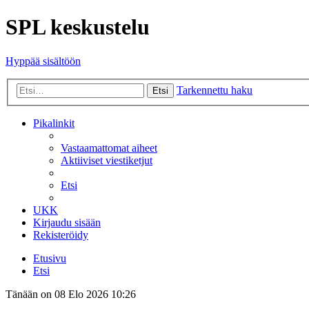
SPL keskustelu
Hyppää sisältöön
Tarkennettu haku
Etsi
Pikalinkit
Vastaamattomat aiheet
Aktiiviset viestiketjut
Etsi
UKK
Kirjaudu sisään
Rekisteröidy
Etusivu
Etsi
Tänään on 08 Elo 2026 10:26