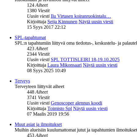
124
Aiheet
1380
Viestit
Uusin viesti
Ilu Virtasen koiranruokintalu…
Kirjoittaja
Seija Kinnunen
Näytä uusin viesti
15 Syys 2017 22:12
SPL-tapahtumat
SPL:n tapahtumiin liittyvä oma tiedotus-, keskustelu- ja palaut
423
Aiheet
2344
Viestit
Uusin viesti
SPL TOTTISLEIRI 18-19.10.2025
Kirjoittaja
Laura Mikonsaari
Näytä uusin viesti
08 Syys 2025 10:49
Terveys
Terveyteen liittyvät aiheet
448
Aiheet
3741
Viestit
Uusin viesti
Genoscoper alennus koodi
Kirjoittaja
Toimisto Spl
Näytä uusin viesti
07 Maalis 2019 19:56
Muut asiat ja ilmoitukset
Muihin alueisiin kuulumattomat jutut ja tapahtumien ilmoitukset 
453
Aiheet