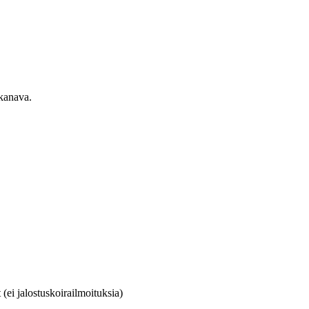
ekanava.
(ei jalostuskoirailmoituksia)