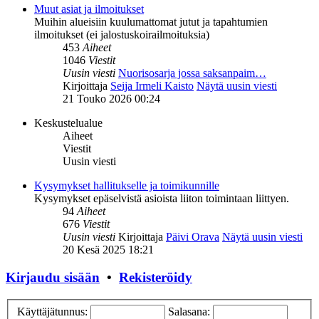
Muut asiat ja ilmoitukset
Muihin alueisiin kuulumattomat jutut ja tapahtumien
ilmoitukset (ei jalostuskoirailmoituksia)
453
Aiheet
1046
Viestit
Uusin viesti
Nuorisosarja jossa saksanpaim…
Kirjoittaja
Seija Irmeli Kaisto
Näytä uusin viesti
21 Touko 2026 00:24
Keskustelualue
Aiheet
Viestit
Uusin viesti
Kysymykset hallitukselle ja toimikunnille
Kysymykset epäselvistä asioista liiton toimintaan liittyen.
94
Aiheet
676
Viestit
Uusin viesti
Kirjoittaja
Päivi Orava
Näytä uusin viesti
20 Kesä 2025 18:21
Kirjaudu sisään
•
Rekisteröidy
Käyttäjätunnus:
Salasana: