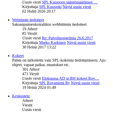
Uusin viesti
SPL Kuusjoen sääntömääräinen …
Kirjoittaja
SPL Kuusjoki
Näytä uusin viesti
02 Huhti 2026 20:17
Webtiimin tiedotteet
Saksanpaimenkoiraliiton webbitiimin tiedotteet
19
Aiheet
85
Viestit
Uusin viesti
Re: Palvelinongelmia 26.6.2017
Kirjoittaja
Marko Kurkinen
Näytä uusin viesti
30 Heinä 2017 13:22
Kokeet
Palsta on tarkoitettu vain SPL-kokeista tiedottamiseen. Ajo-
ohjeet, vapaat paikat, muutokset etc.
301
Aiheet
471
Viestit
Uusin viesti
Elokuussa AD ja BH kokeet Rov…
Kirjoittaja
SPL Rovaniemi Ry
Näytä uusin viesti
19 Heinä 2024 01:49
Keskustelu
Aiheet
Viestit
Uusin viesti