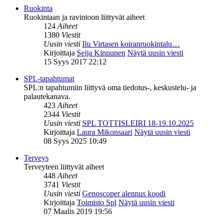
Ruokinta
Ruokintaan ja ravintoon liittyvät aiheet
124
Aiheet
1380
Viestit
Uusin viesti
Ilu Virtasen koiranruokintalu…
Kirjoittaja
Seija Kinnunen
Näytä uusin viesti
15 Syys 2017 22:12
SPL-tapahtumat
SPL:n tapahtumiin liittyvä oma tiedotus-, keskustelu- ja
palautekanava.
423
Aiheet
2344
Viestit
Uusin viesti
SPL TOTTISLEIRI 18-19.10.2025
Kirjoittaja
Laura Mikonsaari
Näytä uusin viesti
08 Syys 2025 10:49
Terveys
Terveyteen liittyvät aiheet
448
Aiheet
3741
Viestit
Uusin viesti
Genoscoper alennus koodi
Kirjoittaja
Toimisto Spl
Näytä uusin viesti
07 Maalis 2019 19:56