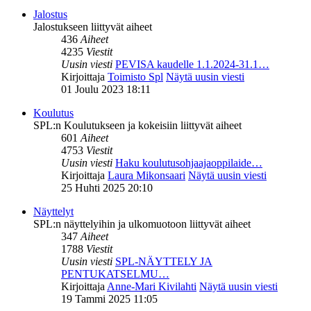
Jalostus
Jalostukseen liittyvät aiheet
436
Aiheet
4235
Viestit
Uusin viesti
PEVISA kaudelle 1.1.2024-31.1…
Kirjoittaja
Toimisto Spl
Näytä uusin viesti
01 Joulu 2023 18:11
Koulutus
SPL:n Koulutukseen ja kokeisiin liittyvät aiheet
601
Aiheet
4753
Viestit
Uusin viesti
Haku koulutusohjaajaoppilaide…
Kirjoittaja
Laura Mikonsaari
Näytä uusin viesti
25 Huhti 2025 20:10
Näyttelyt
SPL:n näyttelyihin ja ulkomuotoon liittyvät aiheet
347
Aiheet
1788
Viestit
Uusin viesti
SPL-NÄYTTELY JA
PENTUKATSELMU…
Kirjoittaja
Anne-Mari Kivilahti
Näytä uusin viesti
19 Tammi 2025 11:05