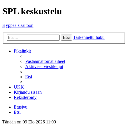
SPL keskustelu
Hyppää sisältöön
Tarkennettu haku
Etsi
Pikalinkit
Vastaamattomat aiheet
Aktiiviset viestiketjut
Etsi
UKK
Kirjaudu sisään
Rekisteröidy
Etusivu
Etsi
Tänään on 09 Elo 2026 11:09