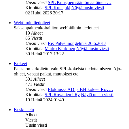
Uusin viesti
SPL Kuusjoen sääntömääräinen …
Kirjoittaja
SPL Kuusjoki
Näytä uusin viesti
02 Huhti 2026 20:17
Webtiimin tiedotteet
Saksanpaimenkoiraliiton webbitiimin tiedotteet
19
Aiheet
85
Viestit
Uusin viesti
Re: Palvelinongelmia 26.6.2017
Kirjoittaja
Marko Kurkinen
Näytä uusin viesti
30 Heinä 2017 13:22
Kokeet
Palsta on tarkoitettu vain SPL-kokeista tiedottamiseen. Ajo-
ohjeet, vapaat paikat, muutokset etc.
301
Aiheet
471
Viestit
Uusin viesti
Elokuussa AD ja BH kokeet Rov…
Kirjoittaja
SPL Rovaniemi Ry
Näytä uusin viesti
19 Heinä 2024 01:49
Keskustelu
Aiheet
Viestit
Uusin viesti