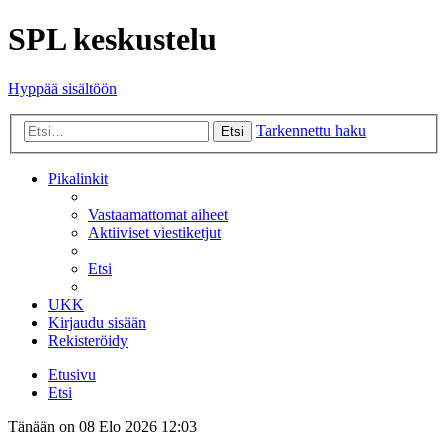
SPL keskustelu
Hyppää sisältöön
Tarkennettu haku
Etsi
Pikalinkit
Vastaamattomat aiheet
Aktiiviset viestiketjut
Etsi
UKK
Kirjaudu sisään
Rekisteröidy
Etusivu
Etsi
Tänään on 08 Elo 2026 12:03