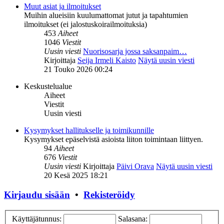
Muut asiat ja ilmoitukset
Muihin alueisiin kuulumattomat jutut ja tapahtumien
ilmoitukset (ei jalostuskoirailmoituksia)
453
Aiheet
1046
Viestit
Uusin viesti
Nuorisosarja jossa saksanpaim…
Kirjoittaja
Seija Irmeli Kaisto
Näytä uusin viesti
21 Touko 2026 00:24
Keskustelualue
Aiheet
Viestit
Uusin viesti
Kysymykset hallitukselle ja toimikunnille
Kysymykset epäselvistä asioista liiton toimintaan liittyen.
94
Aiheet
676
Viestit
Uusin viesti
Kirjoittaja
Päivi Orava
Näytä uusin viesti
20 Kesä 2025 18:21
Kirjaudu sisään
•
Rekisteröidy
Käyttäjätunnus:
Salasana: