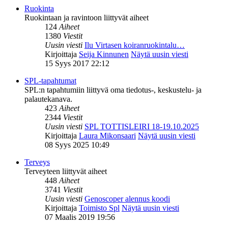
Ruokinta
Ruokintaan ja ravintoon liittyvät aiheet
124
Aiheet
1380
Viestit
Uusin viesti
Ilu Virtasen koiranruokintalu…
Kirjoittaja
Seija Kinnunen
Näytä uusin viesti
15 Syys 2017 22:12
SPL-tapahtumat
SPL:n tapahtumiin liittyvä oma tiedotus-, keskustelu- ja
palautekanava.
423
Aiheet
2344
Viestit
Uusin viesti
SPL TOTTISLEIRI 18-19.10.2025
Kirjoittaja
Laura Mikonsaari
Näytä uusin viesti
08 Syys 2025 10:49
Terveys
Terveyteen liittyvät aiheet
448
Aiheet
3741
Viestit
Uusin viesti
Genoscoper alennus koodi
Kirjoittaja
Toimisto Spl
Näytä uusin viesti
07 Maalis 2019 19:56