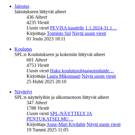
Jalostus
Jalostukseen liittyvät aiheet
436
Aiheet
4235
Viestit
Uusin viesti
PEVISA kaudelle 1.1.2024-31.1…
Kirjoittaja
Toimisto Spl
Näytä uusin viesti
01 Joulu 2023 18:11
Koulutus
SPL:n Koulutukseen ja kokeisiin liittyvät aiheet
601
Aiheet
4753
Viestit
Uusin viesti
Haku koulutusohjaajaoppilaide…
Kirjoittaja
Laura Mikonsaari
Näytä uusin viesti
25 Huhti 2025 20:10
Näyttelyt
SPL:n näyttelyihin ja ulkomuotoon liittyvät aiheet
347
Aiheet
1788
Viestit
Uusin viesti
SPL-NÄYTTELY JA
PENTUKATSELMU…
Kirjoittaja
Anne-Mari Kivilahti
Näytä uusin viesti
19 Tammi 2025 11:05