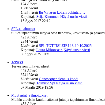
124
Aiheet
1380
Viestit
Uusin viesti
Ilu Virtasen koiranruokintalu…
Kirjoittaja
Seija Kinnunen
Näytä uusin viesti
15 Syys 2017 22:12
SPL-tapahtumat
SPL:n tapahtumiin liittyvä oma tiedotus-, keskustelu- ja palaut
423
Aiheet
2344
Viestit
Uusin viesti
SPL TOTTISLEIRI 18-19.10.2025
Kirjoittaja
Laura Mikonsaari
Näytä uusin viesti
08 Syys 2025 10:49
Terveys
Terveyteen liittyvät aiheet
448
Aiheet
3741
Viestit
Uusin viesti
Genoscoper alennus koodi
Kirjoittaja
Toimisto Spl
Näytä uusin viesti
07 Maalis 2019 19:56
Muut asiat ja ilmoitukset
Muihin alueisiin kuulumattomat jutut ja tapahtumien ilmoitukset 
453
Aiheet