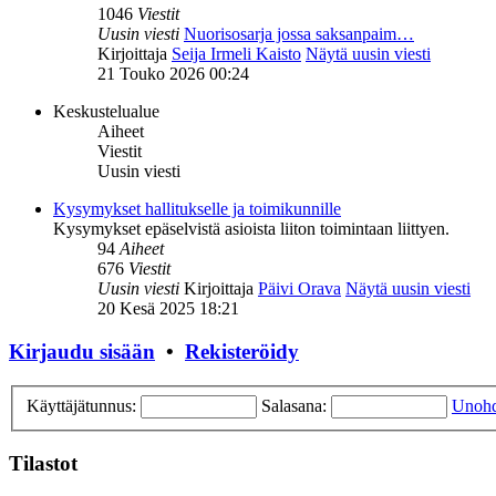
1046
Viestit
Uusin viesti
Nuorisosarja jossa saksanpaim…
Kirjoittaja
Seija Irmeli Kaisto
Näytä uusin viesti
21 Touko 2026 00:24
Keskustelualue
Aiheet
Viestit
Uusin viesti
Kysymykset hallitukselle ja toimikunnille
Kysymykset epäselvistä asioista liiton toimintaan liittyen.
94
Aiheet
676
Viestit
Uusin viesti
Kirjoittaja
Päivi Orava
Näytä uusin viesti
20 Kesä 2025 18:21
Kirjaudu sisään
•
Rekisteröidy
Käyttäjätunnus:
Salasana:
Unohd
Tilastot