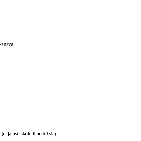
ekanava.
(ei jalostuskoirailmoituksia)