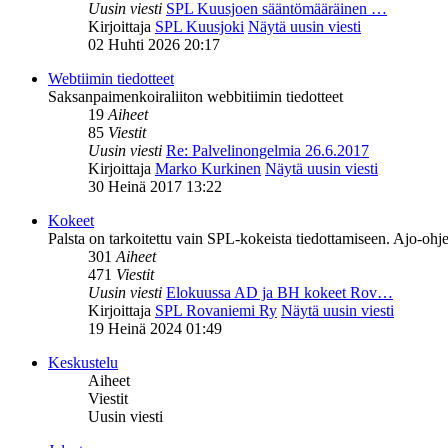
Uusin viesti
SPL Kuusjoen sääntömääräinen …
Kirjoittaja
SPL Kuusjoki
Näytä uusin viesti
02 Huhti 2026 20:17
Webtiimin tiedotteet
Saksanpaimenkoiraliiton webbitiimin tiedotteet
19
Aiheet
85
Viestit
Uusin viesti
Re: Palvelinongelmia 26.6.2017
Kirjoittaja
Marko Kurkinen
Näytä uusin viesti
30 Heinä 2017 13:22
Kokeet
Palsta on tarkoitettu vain SPL-kokeista tiedottamiseen. Ajo-ohje
301
Aiheet
471
Viestit
Uusin viesti
Elokuussa AD ja BH kokeet Rov…
Kirjoittaja
SPL Rovaniemi Ry
Näytä uusin viesti
19 Heinä 2024 01:49
Keskustelu
Aiheet
Viestit
Uusin viesti