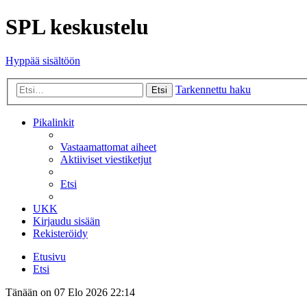
SPL keskustelu
Hyppää sisältöön
Tarkennettu haku
Etsi
Pikalinkit
Vastaamattomat aiheet
Aktiiviset viestiketjut
Etsi
UKK
Kirjaudu sisään
Rekisteröidy
Etusivu
Etsi
Tänään on 07 Elo 2026 22:14