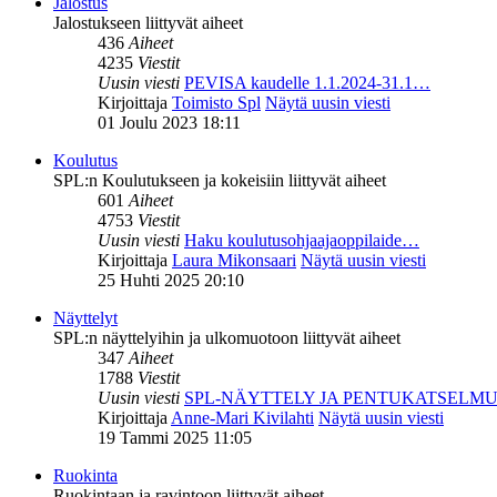
Jalostus
Jalostukseen liittyvät aiheet
436
Aiheet
4235
Viestit
Uusin viesti
PEVISA kaudelle 1.1.2024-31.1…
Kirjoittaja
Toimisto Spl
Näytä uusin viesti
01 Joulu 2023 18:11
Koulutus
SPL:n Koulutukseen ja kokeisiin liittyvät aiheet
601
Aiheet
4753
Viestit
Uusin viesti
Haku koulutusohjaajaoppilaide…
Kirjoittaja
Laura Mikonsaari
Näytä uusin viesti
25 Huhti 2025 20:10
Näyttelyt
SPL:n näyttelyihin ja ulkomuotoon liittyvät aiheet
347
Aiheet
1788
Viestit
Uusin viesti
SPL-NÄYTTELY JA PENTUKATSELM
Kirjoittaja
Anne-Mari Kivilahti
Näytä uusin viesti
19 Tammi 2025 11:05
Ruokinta
Ruokintaan ja ravintoon liittyvät aiheet