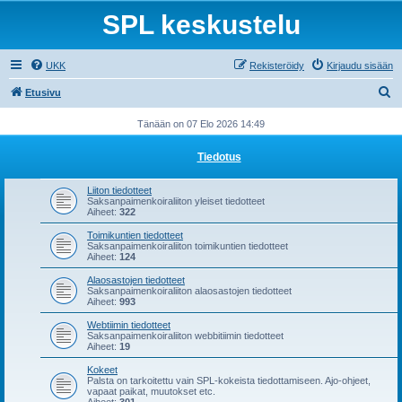
SPL keskustelu
UKK
Rekisteröidy
Kirjaudu sisään
E
Etusivu
t
Tänään on 07 Elo 2026 14:49
s
Tiedotus
i
Liiton tiedotteet
Saksanpaimenkoiraliiton yleiset tiedotteet
Aiheet:
322
Toimikuntien tiedotteet
Saksanpaimenkoiraliiton toimikuntien tiedotteet
Aiheet:
124
Alaosastojen tiedotteet
Saksanpaimenkoiraliiton alaosastojen tiedotteet
Aiheet:
993
Webtiimin tiedotteet
Saksanpaimenkoiraliiton webbitiimin tiedotteet
Aiheet:
19
Kokeet
Palsta on tarkoitettu vain SPL-kokeista tiedottamiseen. Ajo-ohjeet,
vapaat paikat, muutokset etc.