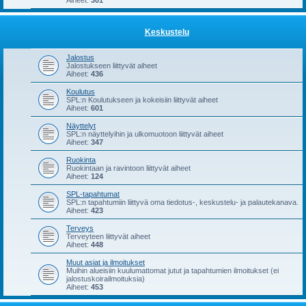
Aiheet:
301
Keskustelu
Jalostus
Jalostukseen liittyvät aiheet
Aiheet:
436
Koulutus
SPL:n Koulutukseen ja kokeisiin liittyvät aiheet
Aiheet:
601
Näyttelyt
SPL:n näyttelyihin ja ulkomuotoon liittyvät aiheet
Aiheet:
347
Ruokinta
Ruokintaan ja ravintoon liittyvät aiheet
Aiheet:
124
SPL-tapahtumat
SPL:n tapahtumiin liittyvä oma tiedotus-, keskustelu- ja palautekanava.
Aiheet:
423
Terveys
Terveyteen liittyvät aiheet
Aiheet:
448
Muut asiat ja ilmoitukset
Muihin alueisiin kuulumattomat jutut ja tapahtumien ilmoitukset (ei
jalostuskoirailmoituksia)
Aiheet:
453