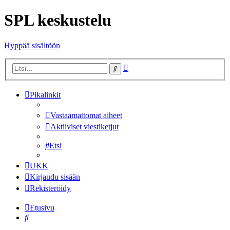
SPL keskustelu
Hyppää sisältöön
Tarkennettu
Etsi
haku
Pikalinkit
Vastaamattomat aiheet
Aktiiviset viestiketjut
Etsi
UKK
Kirjaudu sisään
Rekisteröidy
Etusivu
Etsi