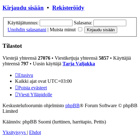
Kirjaudu sisään
•
Rekisteröidy
Käyttäjätunnus:
Salasana:
Unohdin salasanani
|
Muista minut
Tilastot
Viestejä yhteensä
27076
• Viestiketjuja yhteensä
5857
• Käyttäjiä
yhteensä
797
• Uusin käyttäjä
Tarja Valjakka
Etusivu
Kaikki ajat ovat
UTC+03:00
Poista evästeet
Viesti Ylläpidolle
Keskustelufoorumin ohjelmisto
phpBB
® Forum Software © phpBB
Limited
Käännös: phpBB Suomi (lurttinen, harritapio, Pettis)
Yksityisyys
|
Ehdot