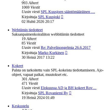
993
Aiheet
1069
Viestit
Uusin viesti
SPL Kuusjoen sääntömääräinen …
Näytä
Kirjoittaja
SPL Kuusjoki
uusin
02 Huhti 2026 20:17
viesti
Webtiimin tiedotteet
Saksanpaimenkoiraliiton webbitiimin tiedotteet
19
Aiheet
85
Viestit
Uusin viesti
Re: Palvelinongelmia 26.6.2017
Näytä
Kirjoittaja
Marko Kurkinen
uusin
30 Heinä 2017 13:22
viesti
Kokeet
Palsta on tarkoitettu vain SPL-kokeista tiedottamiseen. Ajo-
ohjeet, vapaat paikat, muutokset etc.
301
Aiheet
471
Viestit
Uusin viesti
Elokuussa AD ja BH kokeet Rov…
Näytä
Kirjoittaja
SPL Rovaniemi Ry
uusin
19 Heinä 2024 01:49
viesti
Keskustelu