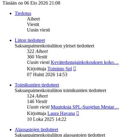
Tänään on 06 Elo 2026 21:08
Tiedotus
Aiheet
Viestit
Uusin viesti
Liiton tiedotteet
Saksanpaimenkoiraliiton yleiset tiedotteet
322
Aiheet
360
Viestit
Uusin viesti
Kevätedustajainkokouksen koko…
Näytä
Kirjoittaja
Toimisto Spl
uusin
07 Huhti 2026 14:53
viesti
Toimikuntien tiedotteet
Saksanpaimenkoiraliiton toimikuntien tiedotteet
124
Aiheet
146
Viestit
Uusin viesti
Muutoksia SPL-Suojelun Mestar…
Näytä
Kirjoittaja
Laura Havana
uusin
10 Loka 2025 14:22
viesti
Alaosastojen tiedotteet
Saksanpaimenkoiraliiton alaosastojen tiedotteet