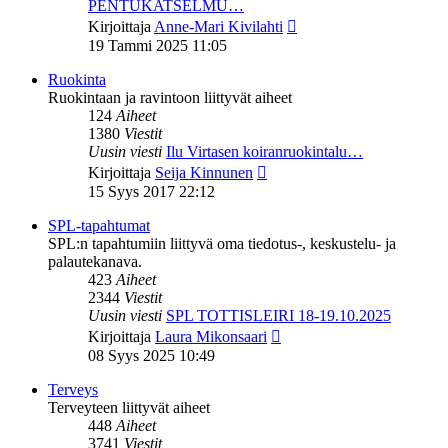
PENTUKATSELMU…
Näytä
Kirjoittaja
Anne-Mari Kivilahti
uusin
19 Tammi 2025 11:05
viesti
Ruokinta
Ruokintaan ja ravintoon liittyvät aiheet
124
Aiheet
1380
Viestit
Uusin viesti
Ilu Virtasen koiranruokintalu…
Näytä
Kirjoittaja
Seija Kinnunen
uusin
15 Syys 2017 22:12
viesti
SPL-tapahtumat
SPL:n tapahtumiin liittyvä oma tiedotus-, keskustelu- ja
palautekanava.
423
Aiheet
2344
Viestit
Uusin viesti
SPL TOTTISLEIRI 18-19.10.2025
Näytä
Kirjoittaja
Laura Mikonsaari
uusin
08 Syys 2025 10:49
viesti
Terveys
Terveyteen liittyvät aiheet
448
Aiheet
3741
Viestit