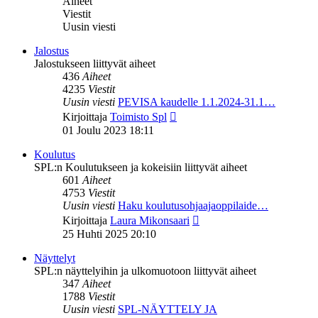
Aiheet
Viestit
Uusin viesti
Jalostus
Jalostukseen liittyvät aiheet
436
Aiheet
4235
Viestit
Uusin viesti
PEVISA kaudelle 1.1.2024-31.1…
Näytä
Kirjoittaja
Toimisto Spl
uusin
01 Joulu 2023 18:11
viesti
Koulutus
SPL:n Koulutukseen ja kokeisiin liittyvät aiheet
601
Aiheet
4753
Viestit
Uusin viesti
Haku koulutusohjaajaoppilaide…
Näytä
Kirjoittaja
Laura Mikonsaari
uusin
25 Huhti 2025 20:10
viesti
Näyttelyt
SPL:n näyttelyihin ja ulkomuotoon liittyvät aiheet
347
Aiheet
1788
Viestit
Uusin viesti
SPL-NÄYTTELY JA