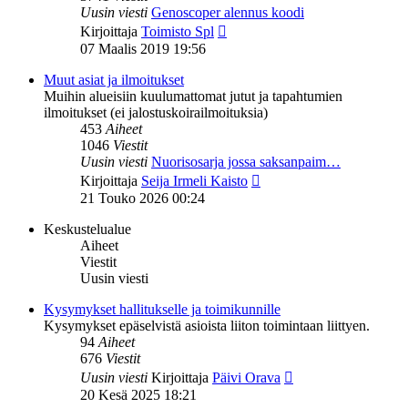
Uusin viesti
Genoscoper alennus koodi
Näytä
Kirjoittaja
Toimisto Spl
uusin
07 Maalis 2019 19:56
viesti
Muut asiat ja ilmoitukset
Muihin alueisiin kuulumattomat jutut ja tapahtumien
ilmoitukset (ei jalostuskoirailmoituksia)
453
Aiheet
1046
Viestit
Uusin viesti
Nuorisosarja jossa saksanpaim…
Näytä
Kirjoittaja
Seija Irmeli Kaisto
uusin
21 Touko 2026 00:24
viesti
Keskustelualue
Aiheet
Viestit
Uusin viesti
Kysymykset hallitukselle ja toimikunnille
Kysymykset epäselvistä asioista liiton toimintaan liittyen.
94
Aiheet
676
Viestit
Näytä
Uusin viesti
Kirjoittaja
Päivi Orava
uusin
20 Kesä 2025 18:21
viesti