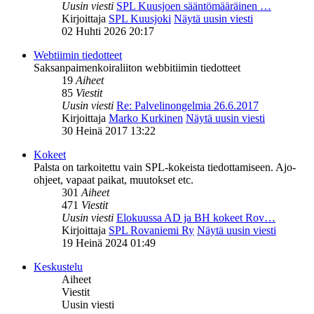
Uusin viesti
SPL Kuusjoen sääntömääräinen …
Kirjoittaja
SPL Kuusjoki
Näytä uusin viesti
02 Huhti 2026 20:17
Webtiimin tiedotteet
Saksanpaimenkoiraliiton webbitiimin tiedotteet
19
Aiheet
85
Viestit
Uusin viesti
Re: Palvelinongelmia 26.6.2017
Kirjoittaja
Marko Kurkinen
Näytä uusin viesti
30 Heinä 2017 13:22
Kokeet
Palsta on tarkoitettu vain SPL-kokeista tiedottamiseen. Ajo-
ohjeet, vapaat paikat, muutokset etc.
301
Aiheet
471
Viestit
Uusin viesti
Elokuussa AD ja BH kokeet Rov…
Kirjoittaja
SPL Rovaniemi Ry
Näytä uusin viesti
19 Heinä 2024 01:49
Keskustelu
Aiheet
Viestit
Uusin viesti