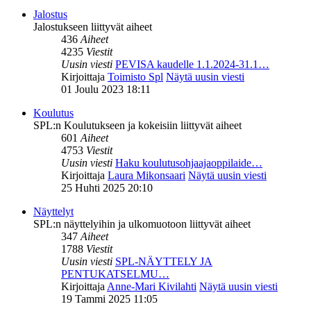
Jalostus
Jalostukseen liittyvät aiheet
436
Aiheet
4235
Viestit
Uusin viesti
PEVISA kaudelle 1.1.2024-31.1…
Kirjoittaja
Toimisto Spl
Näytä uusin viesti
01 Joulu 2023 18:11
Koulutus
SPL:n Koulutukseen ja kokeisiin liittyvät aiheet
601
Aiheet
4753
Viestit
Uusin viesti
Haku koulutusohjaajaoppilaide…
Kirjoittaja
Laura Mikonsaari
Näytä uusin viesti
25 Huhti 2025 20:10
Näyttelyt
SPL:n näyttelyihin ja ulkomuotoon liittyvät aiheet
347
Aiheet
1788
Viestit
Uusin viesti
SPL-NÄYTTELY JA
PENTUKATSELMU…
Kirjoittaja
Anne-Mari Kivilahti
Näytä uusin viesti
19 Tammi 2025 11:05