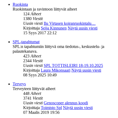
Ruokinta
Ruokintaan ja ravintoon liittyvät aiheet
124
Aiheet
1380
Viestit
Uusin viesti
Ilu Virtasen koiranruokintalu…
Kirjoittaja
Seija Kinnunen
Näytä uusin viesti
15 Syys 2017 22:12
SPL-tapahtumat
SPL:n tapahtumiin liittyvä oma tiedotus-, keskustelu- ja
palautekanava.
423
Aiheet
2344
Viestit
Uusin viesti
SPL TOTTISLEIRI 18-19.10.2025
Kirjoittaja
Laura Mikonsaari
Näytä uusin viesti
08 Syys 2025 10:49
Terveys
Terveyteen liittyvät aiheet
448
Aiheet
3741
Viestit
Uusin viesti
Genoscoper alennus koodi
Kirjoittaja
Toimisto Spl
Näytä uusin viesti
07 Maalis 2019 19:56