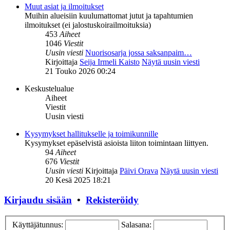
Muut asiat ja ilmoitukset
Muihin alueisiin kuulumattomat jutut ja tapahtumien
ilmoitukset (ei jalostuskoirailmoituksia)
453
Aiheet
1046
Viestit
Uusin viesti
Nuorisosarja jossa saksanpaim…
Kirjoittaja
Seija Irmeli Kaisto
Näytä uusin viesti
21 Touko 2026 00:24
Keskustelualue
Aiheet
Viestit
Uusin viesti
Kysymykset hallitukselle ja toimikunnille
Kysymykset epäselvistä asioista liiton toimintaan liittyen.
94
Aiheet
676
Viestit
Uusin viesti
Kirjoittaja
Päivi Orava
Näytä uusin viesti
20 Kesä 2025 18:21
Kirjaudu sisään
•
Rekisteröidy
Käyttäjätunnus:
Salasana: