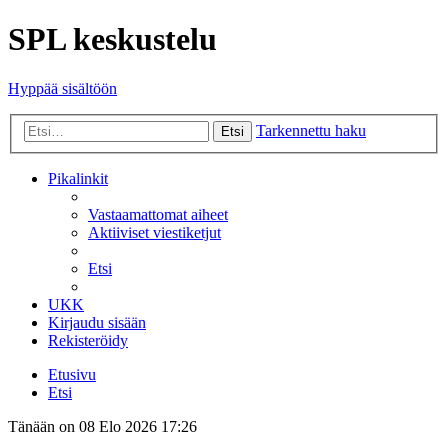
SPL keskustelu
Hyppää sisältöön
Tarkennettu haku
Etsi
Pikalinkit
Vastaamattomat aiheet
Aktiiviset viestiketjut
Etsi
UKK
Kirjaudu sisään
Rekisteröidy
Etusivu
Etsi
Tänään on 08 Elo 2026 17:26