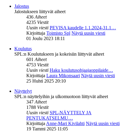
Jalostus
Jalostukseen liittyvät aiheet
436
Aiheet
4235
Viestit
Uusin viesti
PEVISA kaudelle 1.1.2024-31.1…
Kirjoittaja
Toimisto Spl
Näytä uusin viesti
01 Joulu 2023 18:11
Koulutus
SPL:n Koulutukseen ja kokeisiin liittyvät aiheet
601
Aiheet
4753
Viestit
Uusin viesti
Haku koulutusohjaajaoppilaide…
Kirjoittaja
Laura Mikonsaari
Näytä uusin viesti
25 Huhti 2025 20:10
Näyttelyt
SPL:n näyttelyihin ja ulkomuotoon liittyvät aiheet
347
Aiheet
1788
Viestit
Uusin viesti
SPL-NÄYTTELY JA
PENTUKATSELMU…
Kirjoittaja
Anne-Mari Kivilahti
Näytä uusin viesti
19 Tammi 2025 11:05