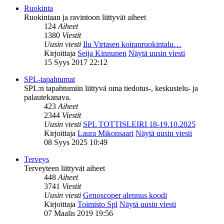
Ruokinta
Ruokintaan ja ravintoon liittyvät aiheet
124
Aiheet
1380
Viestit
Uusin viesti
Ilu Virtasen koiranruokintalu…
Kirjoittaja
Seija Kinnunen
Näytä uusin viesti
15 Syys 2017 22:12
SPL-tapahtumat
SPL:n tapahtumiin liittyvä oma tiedotus-, keskustelu- ja
palautekanava.
423
Aiheet
2344
Viestit
Uusin viesti
SPL TOTTISLEIRI 18-19.10.2025
Kirjoittaja
Laura Mikonsaari
Näytä uusin viesti
08 Syys 2025 10:49
Terveys
Terveyteen liittyvät aiheet
448
Aiheet
3741
Viestit
Uusin viesti
Genoscoper alennus koodi
Kirjoittaja
Toimisto Spl
Näytä uusin viesti
07 Maalis 2019 19:56