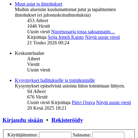
Muut asiat ja ilmoitukset
Muihin alueisiin kuulumattomat jutut ja tapahtumien
ilmoitukset (ei jalostuskoirailmoituksia)
453
Aiheet
1046
Viestit
Uusin viesti
Nuorisosarja jossa saksanpaim…
Kirjoittaja
Seija Irmeli Kaisto
Näytä uusin viesti
21 Touko 2026 00:24
Keskustelualue
Aiheet
Viestit
Uusin viesti
Kysymykset hallitukselle ja toimikunnille
Kysymykset epäselvistä asioista liiton toimintaan liittyen.
94
Aiheet
676
Viestit
Uusin viesti
Kirjoittaja
Päivi Orava
Näytä uusin viesti
20 Kesä 2025 18:21
Kirjaudu sisään
•
Rekisteröidy
Käyttäjätunnus:
Salasana: