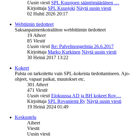
Uusin viesti
SPL Kuusjoen sääntömääräinen …
Kirjoittaja
SPL Kuusjoki
Näytä uusin viesti
02 Huhti 2026 20:17
Webtiimin tiedotteet
Saksanpaimenkoiraliiton webbitiimin tiedotteet
19
Aiheet
85
Viestit
Uusin viesti
Re: Palvelinongelmia 26.6.2017
Kirjoittaja
Marko Kurkinen
Näytä uusin viesti
30 Heinä 2017 13:22
Kokeet
Palsta on tarkoitettu vain SPL-kokeista tiedottamiseen. Ajo-
ohjeet, vapaat paikat, muutokset etc.
301
Aiheet
471
Viestit
Uusin viesti
Elokuussa AD ja BH kokeet Rov…
Kirjoittaja
SPL Rovaniemi Ry
Näytä uusin viesti
19 Heinä 2024 01:49
Keskustelu
Aiheet
Viestit
Uusin viesti