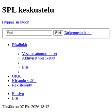
SPL keskustelu
Hyppää sisältöön
Tarkennettu haku
Etsi
Pikalinkit
Vastaamattomat aiheet
Aktiiviset viestiketjut
Etsi
UKK
Kirjaudu sisään
Rekisteröidy
Etusivu
Etsi
Tänään on 07 Elo 2026 18:12