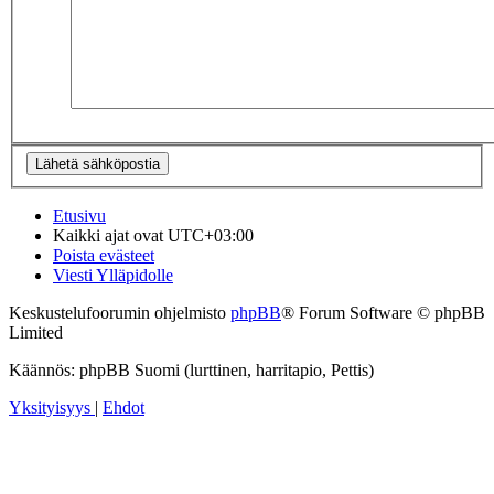
Etusivu
Kaikki ajat ovat
UTC+03:00
Poista evästeet
Viesti Ylläpidolle
Keskustelufoorumin ohjelmisto
phpBB
® Forum Software © phpBB
Limited
Käännös: phpBB Suomi (lurttinen, harritapio, Pettis)
Yksityisyys
|
Ehdot