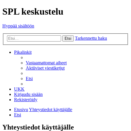
SPL keskustelu
Hyppää sisältöön
Tarkennettu haku
Etsi
Pikalinkit
Vastaamattomat aiheet
Aktiiviset viestiketjut
Etsi
UKK
Kirjaudu sisään
Rekisteröidy
Etusivu
Yhteystiedot käyttäjälle
Etsi
Yhteystiedot käyttäjälle