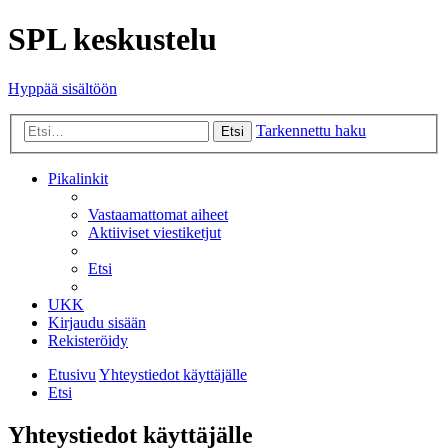
SPL keskustelu
Hyppää sisältöön
Tarkennettu haku
Etsi
Pikalinkit
Vastaamattomat aiheet
Aktiiviset viestiketjut
Etsi
UKK
Kirjaudu sisään
Rekisteröidy
Etusivu
Yhteystiedot käyttäjälle
Etsi
Yhteystiedot käyttäjälle