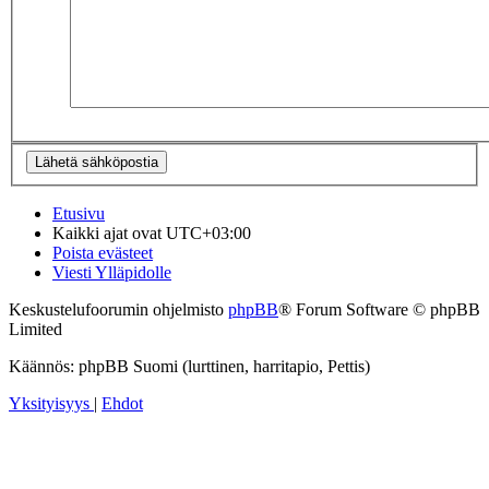
Etusivu
Kaikki ajat ovat
UTC+03:00
Poista evästeet
Viesti Ylläpidolle
Keskustelufoorumin ohjelmisto
phpBB
® Forum Software © phpBB
Limited
Käännös: phpBB Suomi (lurttinen, harritapio, Pettis)
Yksityisyys
|
Ehdot