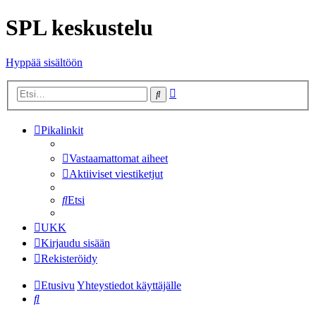
SPL keskustelu
Hyppää sisältöön
Tarkennettu
Etsi
haku
Pikalinkit
Vastaamattomat aiheet
Aktiiviset viestiketjut
Etsi
UKK
Kirjaudu sisään
Rekisteröidy
Etusivu
Yhteystiedot käyttäjälle
Etsi