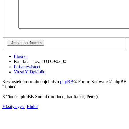
Etusivu
Kaikki ajat ovat
UTC+03:00
Poista evästeet
Viesti Ylläpidolle
Keskustelufoorumin ohjelmisto
phpBB
® Forum Software © phpBB
Limited
Käännös: phpBB Suomi (lurttinen, harritapio, Pettis)
Yksityisyys
|
Ehdot