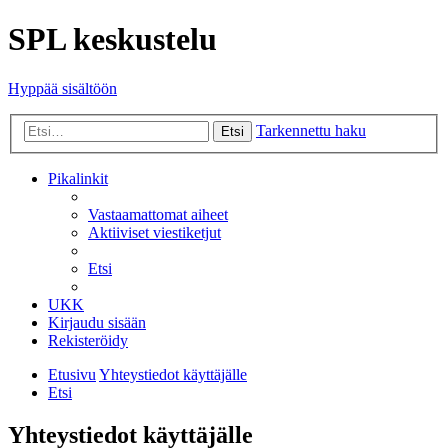
SPL keskustelu
Hyppää sisältöön
Tarkennettu haku
Etsi
Pikalinkit
Vastaamattomat aiheet
Aktiiviset viestiketjut
Etsi
UKK
Kirjaudu sisään
Rekisteröidy
Etusivu
Yhteystiedot käyttäjälle
Etsi
Yhteystiedot käyttäjälle