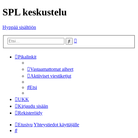
SPL keskustelu
Hyppää sisältöön
Tarkennettu
Etsi
haku
Pikalinkit
Vastaamattomat aiheet
Aktiiviset viestiketjut
Etsi
UKK
Kirjaudu sisään
Rekisteröidy
Etusivu
Yhteystiedot käyttäjälle
Etsi