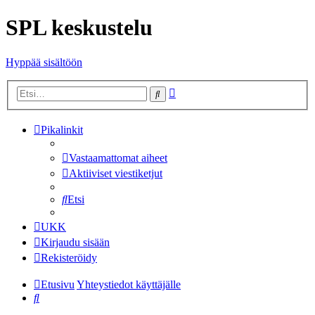
SPL keskustelu
Hyppää sisältöön
Tarkennettu
Etsi
haku
Pikalinkit
Vastaamattomat aiheet
Aktiiviset viestiketjut
Etsi
UKK
Kirjaudu sisään
Rekisteröidy
Etusivu
Yhteystiedot käyttäjälle
Etsi