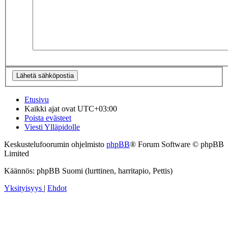
Etusivu
Kaikki ajat ovat
UTC+03:00
Poista evästeet
Viesti Ylläpidolle
Keskustelufoorumin ohjelmisto
phpBB
® Forum Software © phpBB
Limited
Käännös: phpBB Suomi (lurttinen, harritapio, Pettis)
Yksityisyys
|
Ehdot