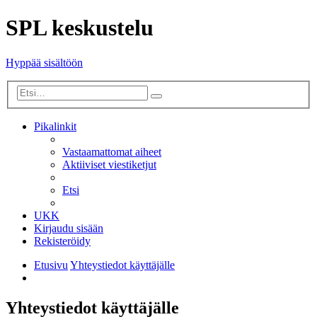
SPL keskustelu
Hyppää sisältöön
Tarkennettu
Etsi
haku
Pikalinkit
Vastaamattomat aiheet
Aktiiviset viestiketjut
Etsi
UKK
Kirjaudu sisään
Rekisteröidy
Etusivu
Yhteystiedot käyttäjälle
Etsi
Yhteystiedot käyttäjälle