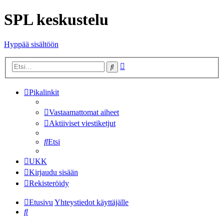
SPL keskustelu
Hyppää sisältöön
Tarkennettu
Etsi
haku
Pikalinkit
Vastaamattomat aiheet
Aktiiviset viestiketjut
Etsi
UKK
Kirjaudu sisään
Rekisteröidy
Etusivu
Yhteystiedot käyttäjälle
Etsi