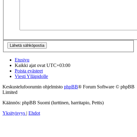
Etusivu
Kaikki ajat ovat
UTC+03:00
Poista evästeet
Viesti Ylläpidolle
Keskustelufoorumin ohjelmisto
phpBB
® Forum Software © phpBB
Limited
Käännös: phpBB Suomi (lurttinen, harritapio, Pettis)
Yksityisyys
|
Ehdot