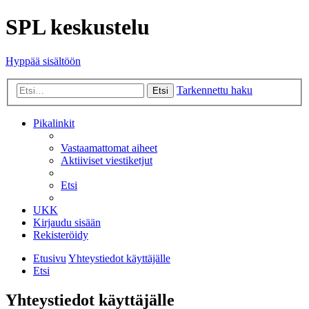
SPL keskustelu
Hyppää sisältöön
Tarkennettu haku
Etsi
Pikalinkit
Vastaamattomat aiheet
Aktiiviset viestiketjut
Etsi
UKK
Kirjaudu sisään
Rekisteröidy
Etusivu
Yhteystiedot käyttäjälle
Etsi
Yhteystiedot käyttäjälle