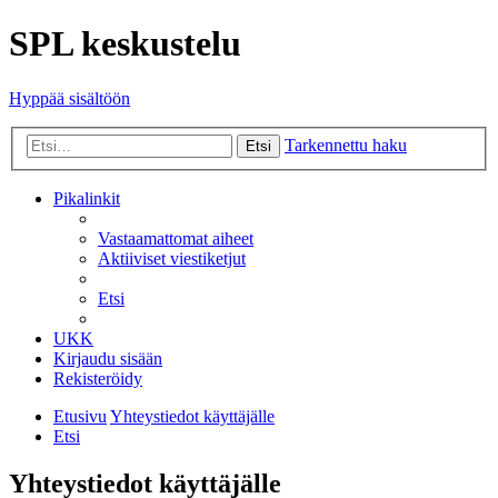
SPL keskustelu
Hyppää sisältöön
Tarkennettu haku
Etsi
Pikalinkit
Vastaamattomat aiheet
Aktiiviset viestiketjut
Etsi
UKK
Kirjaudu sisään
Rekisteröidy
Etusivu
Yhteystiedot käyttäjälle
Etsi
Yhteystiedot käyttäjälle