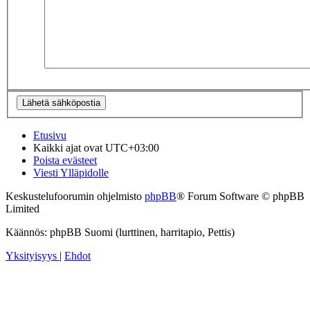
Etusivu
Kaikki ajat ovat
UTC+03:00
Poista evästeet
Viesti Ylläpidolle
Keskustelufoorumin ohjelmisto
phpBB
® Forum Software © phpBB
Limited
Käännös: phpBB Suomi (lurttinen, harritapio, Pettis)
Yksityisyys
|
Ehdot