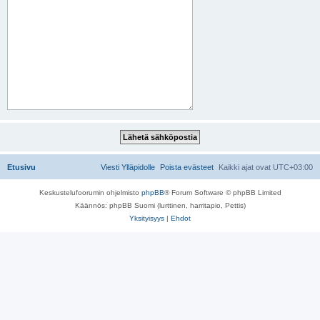
Etusivu
Viesti Ylläpidolle
Poista evästeet
Kaikki ajat ovat
UTC+03:00
Keskustelufoorumin ohjelmisto
phpBB
® Forum Software © phpBB Limited
Käännös: phpBB Suomi (lurttinen, harritapio, Pettis)
Yksityisyys
|
Ehdot