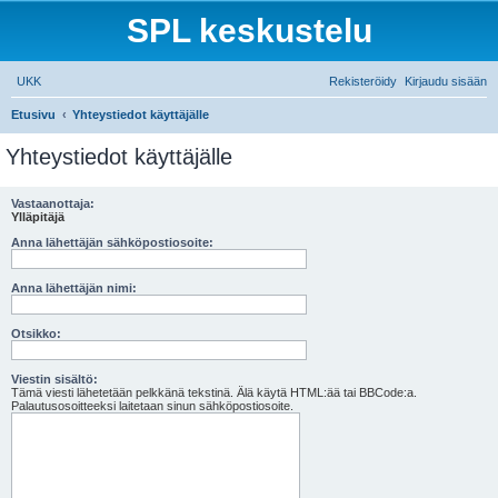
SPL keskustelu
UKK
Rekisteröidy
Kirjaudu sisään
Etusivu
Yhteystiedot käyttäjälle
E
Yhteystiedot käyttäjälle
t
s
Vastaanottaja:
i
Ylläpitäjä
Anna lähettäjän sähköpostiosoite:
Anna lähettäjän nimi:
Otsikko:
Viestin sisältö:
Tämä viesti lähetetään pelkkänä tekstinä. Älä käytä HTML:ää tai BBCode:a.
Palautusosoitteeksi laitetaan sinun sähköpostiosoite.