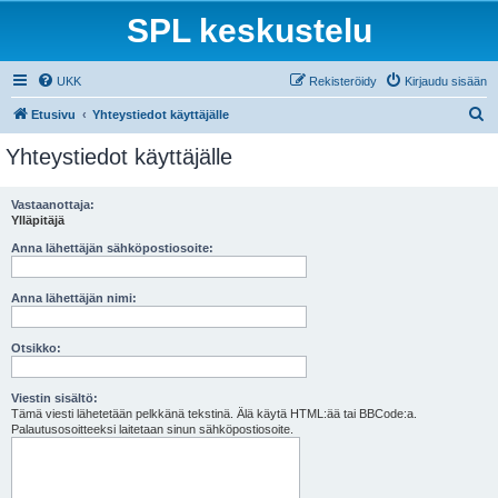
SPL keskustelu
UKK
Rekisteröidy
Kirjaudu sisään
E
Etusivu
Yhteystiedot käyttäjälle
t
Yhteystiedot käyttäjälle
s
i
Vastaanottaja:
Ylläpitäjä
Anna lähettäjän sähköpostiosoite:
Anna lähettäjän nimi:
Otsikko:
Viestin sisältö:
Tämä viesti lähetetään pelkkänä tekstinä. Älä käytä HTML:ää tai BBCode:a.
Palautusosoitteeksi laitetaan sinun sähköpostiosoite.