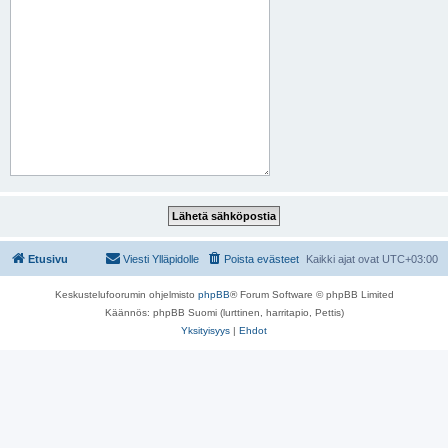
Etusivu
Viesti Ylläpidolle
Poista evästeet
Kaikki ajat ovat
UTC+03:00
Keskustelufoorumin ohjelmisto
phpBB
® Forum Software © phpBB Limited
Käännös: phpBB Suomi (lurttinen, harritapio, Pettis)
Yksityisyys
|
Ehdot