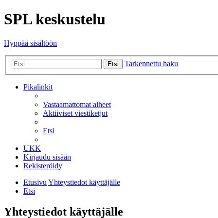
SPL keskustelu
Hyppää sisältöön
Tarkennettu haku
Etsi
Pikalinkit
Vastaamattomat aiheet
Aktiiviset viestiketjut
Etsi
UKK
Kirjaudu sisään
Rekisteröidy
Etusivu
Yhteystiedot käyttäjälle
Etsi
Yhteystiedot käyttäjälle