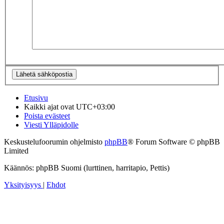
Etusivu
Kaikki ajat ovat
UTC+03:00
Poista evästeet
Viesti Ylläpidolle
Keskustelufoorumin ohjelmisto
phpBB
® Forum Software © phpBB
Limited
Käännös: phpBB Suomi (lurttinen, harritapio, Pettis)
Yksityisyys
|
Ehdot