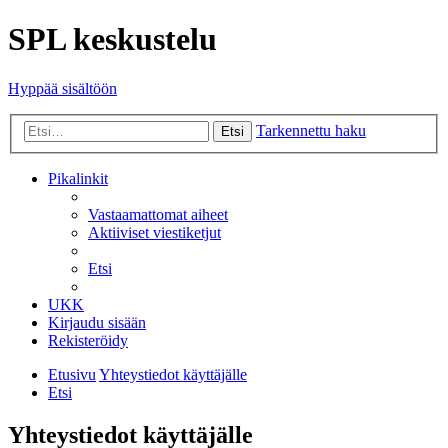
SPL keskustelu
Hyppää sisältöön
Tarkennettu haku
Etsi
Pikalinkit
Vastaamattomat aiheet
Aktiiviset viestiketjut
Etsi
UKK
Kirjaudu sisään
Rekisteröidy
Etusivu
Yhteystiedot käyttäjälle
Etsi
Yhteystiedot käyttäjälle