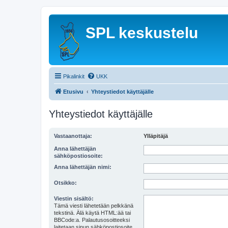
SPL keskustelu
Pikalinkit
UKK
Etusivu
Yhteystiedot käyttäjälle
Yhteystiedot käyttäjälle
Vastaanottaja:
Ylläpitäjä
Anna lähettäjän
sähköpostiosoite:
Anna lähettäjän nimi:
Otsikko:
Viestin sisältö:
Tämä viesti lähetetään pelkkänä
tekstinä. Älä käytä HTML:ää tai
BBCode:a. Palautusosoitteeksi
laitetaan sinun sähköpostiosoite.