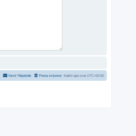
Viesti Ylläpidolle
Poista evästeet
Kaikki ajat ovat
UTC+03:00