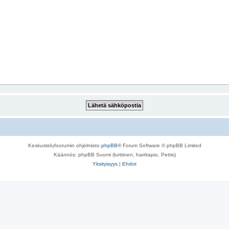
Keskustelufoorumin ohjelmisto
phpBB
® Forum Software © phpBB Limited
Käännös: phpBB Suomi (lurttinen, harritapio, Pettis)
Yksityisyys
|
Ehdot