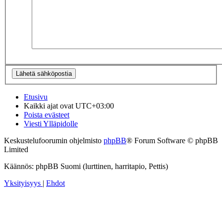
Etusivu
Kaikki ajat ovat
UTC+03:00
Poista evästeet
Viesti Ylläpidolle
Keskustelufoorumin ohjelmisto
phpBB
® Forum Software © phpBB
Limited
Käännös: phpBB Suomi (lurttinen, harritapio, Pettis)
Yksityisyys
|
Ehdot