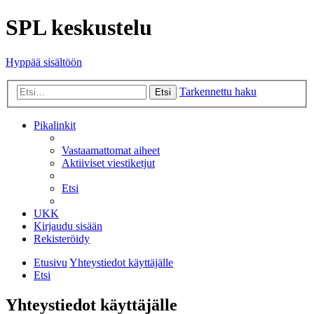
SPL keskustelu
Hyppää sisältöön
Tarkennettu haku
Etsi
Pikalinkit
Vastaamattomat aiheet
Aktiiviset viestiketjut
Etsi
UKK
Kirjaudu sisään
Rekisteröidy
Etusivu
Yhteystiedot käyttäjälle
Etsi
Yhteystiedot käyttäjälle