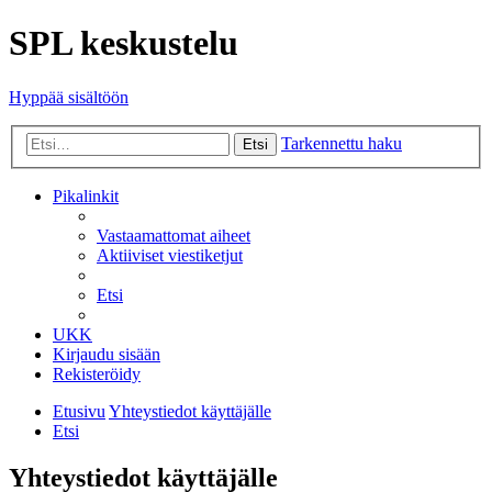
SPL keskustelu
Hyppää sisältöön
Tarkennettu haku
Etsi
Pikalinkit
Vastaamattomat aiheet
Aktiiviset viestiketjut
Etsi
UKK
Kirjaudu sisään
Rekisteröidy
Etusivu
Yhteystiedot käyttäjälle
Etsi
Yhteystiedot käyttäjälle