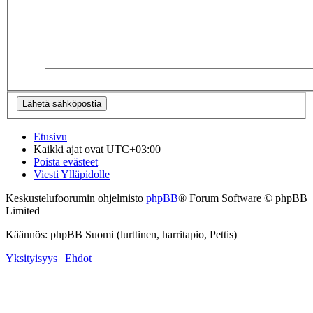
Etusivu
Kaikki ajat ovat
UTC+03:00
Poista evästeet
Viesti Ylläpidolle
Keskustelufoorumin ohjelmisto
phpBB
® Forum Software © phpBB
Limited
Käännös: phpBB Suomi (lurttinen, harritapio, Pettis)
Yksityisyys
|
Ehdot