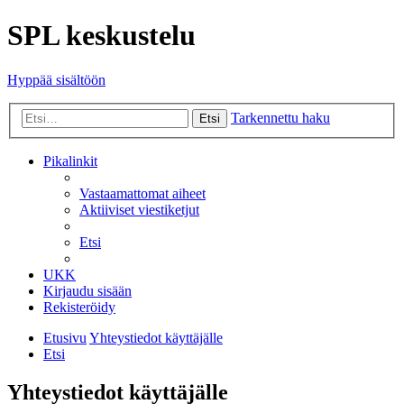
SPL keskustelu
Hyppää sisältöön
Tarkennettu haku
Etsi
Pikalinkit
Vastaamattomat aiheet
Aktiiviset viestiketjut
Etsi
UKK
Kirjaudu sisään
Rekisteröidy
Etusivu
Yhteystiedot käyttäjälle
Etsi
Yhteystiedot käyttäjälle