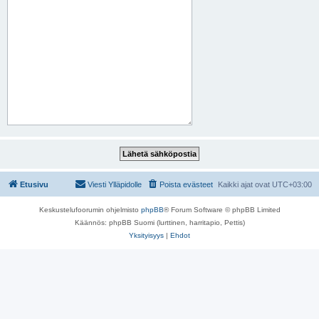
Etusivu
Viesti Ylläpidolle
Poista evästeet
Kaikki ajat ovat
UTC+03:00
Keskustelufoorumin ohjelmisto
phpBB
® Forum Software © phpBB Limited
Käännös: phpBB Suomi (lurttinen, harritapio, Pettis)
Yksityisyys
|
Ehdot