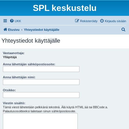
SPL keskustelu
UKK
Rekisteröidy
Kirjaudu sisään
E
Etusivu
Yhteystiedot käyttäjälle
t
Yhteystiedot käyttäjälle
s
i
Vastaanottaja:
Ylläpitäjä
Anna lähettäjän sähköpostiosoite:
Anna lähettäjän nimi:
Otsikko:
Viestin sisältö:
Tämä viesti lähetetään pelkkänä tekstinä. Älä käytä HTML:ää tai BBCode:a.
Palautusosoitteeksi laitetaan sinun sähköpostiosoite.