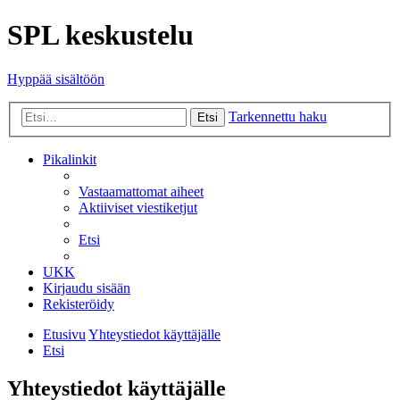
SPL keskustelu
Hyppää sisältöön
Tarkennettu haku
Etsi
Pikalinkit
Vastaamattomat aiheet
Aktiiviset viestiketjut
Etsi
UKK
Kirjaudu sisään
Rekisteröidy
Etusivu
Yhteystiedot käyttäjälle
Etsi
Yhteystiedot käyttäjälle