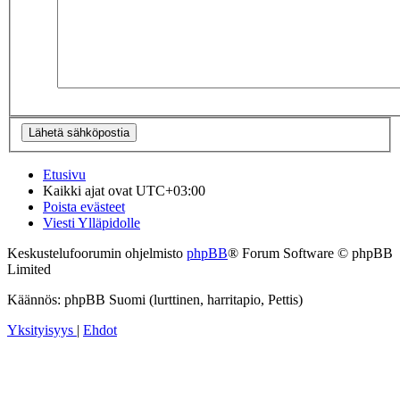
Etusivu
Kaikki ajat ovat
UTC+03:00
Poista evästeet
Viesti Ylläpidolle
Keskustelufoorumin ohjelmisto
phpBB
® Forum Software © phpBB
Limited
Käännös: phpBB Suomi (lurttinen, harritapio, Pettis)
Yksityisyys
|
Ehdot