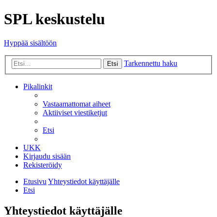
SPL keskustelu
Hyppää sisältöön
Tarkennettu haku
Etsi
Pikalinkit
Vastaamattomat aiheet
Aktiiviset viestiketjut
Etsi
UKK
Kirjaudu sisään
Rekisteröidy
Etusivu
Yhteystiedot käyttäjälle
Etsi
Yhteystiedot käyttäjälle