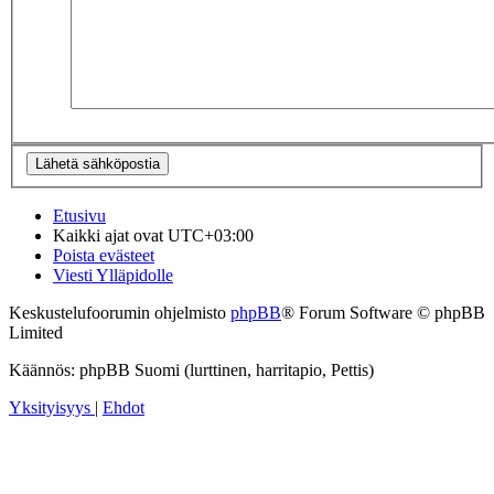
Etusivu
Kaikki ajat ovat
UTC+03:00
Poista evästeet
Viesti Ylläpidolle
Keskustelufoorumin ohjelmisto
phpBB
® Forum Software © phpBB
Limited
Käännös: phpBB Suomi (lurttinen, harritapio, Pettis)
Yksityisyys
|
Ehdot