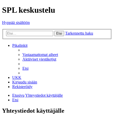
SPL keskustelu
Hyppää sisältöön
Tarkennettu haku
Etsi
Pikalinkit
Vastaamattomat aiheet
Aktiiviset viestiketjut
Etsi
UKK
Kirjaudu sisään
Rekisteröidy
Etusivu
Yhteystiedot käyttäjälle
Etsi
Yhteystiedot käyttäjälle