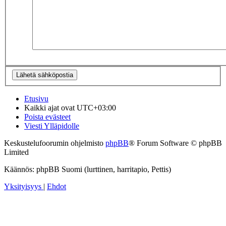
Etusivu
Kaikki ajat ovat
UTC+03:00
Poista evästeet
Viesti Ylläpidolle
Keskustelufoorumin ohjelmisto
phpBB
® Forum Software © phpBB
Limited
Käännös: phpBB Suomi (lurttinen, harritapio, Pettis)
Yksityisyys
|
Ehdot