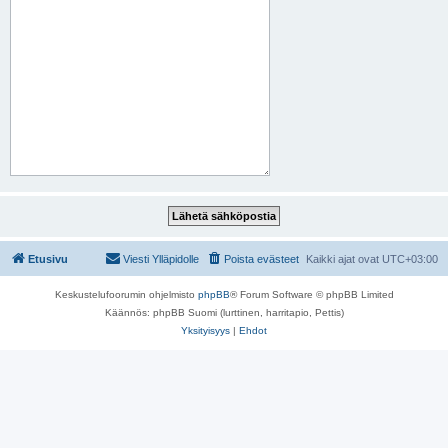
Etusivu
Viesti Ylläpidolle
Poista evästeet
Kaikki ajat ovat
UTC+03:00
Keskustelufoorumin ohjelmisto
phpBB
® Forum Software © phpBB Limited
Käännös: phpBB Suomi (lurttinen, harritapio, Pettis)
Yksityisyys
|
Ehdot