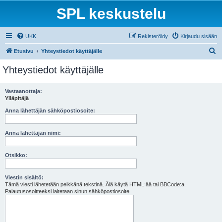
SPL keskustelu
UKK
Rekisteröidy
Kirjaudu sisään
E
Etusivu
Yhteystiedot käyttäjälle
t
Yhteystiedot käyttäjälle
s
i
Vastaanottaja:
Ylläpitäjä
Anna lähettäjän sähköpostiosoite:
Anna lähettäjän nimi:
Otsikko:
Viestin sisältö:
Tämä viesti lähetetään pelkkänä tekstinä. Älä käytä HTML:ää tai BBCode:a.
Palautusosoitteeksi laitetaan sinun sähköpostiosoite.