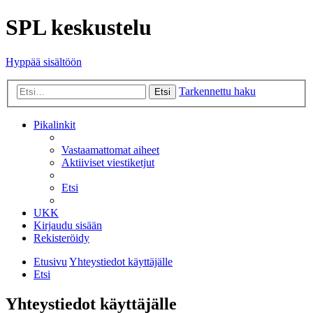
SPL keskustelu
Hyppää sisältöön
Tarkennettu haku
Etsi
Pikalinkit
Vastaamattomat aiheet
Aktiiviset viestiketjut
Etsi
UKK
Kirjaudu sisään
Rekisteröidy
Etusivu
Yhteystiedot käyttäjälle
Etsi
Yhteystiedot käyttäjälle