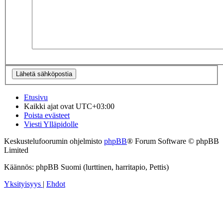
Etusivu
Kaikki ajat ovat
UTC+03:00
Poista evästeet
Viesti Ylläpidolle
Keskustelufoorumin ohjelmisto
phpBB
® Forum Software © phpBB
Limited
Käännös: phpBB Suomi (lurttinen, harritapio, Pettis)
Yksityisyys
|
Ehdot