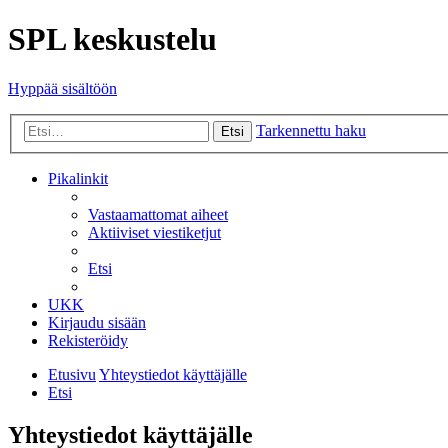
SPL keskustelu
Hyppää sisältöön
Tarkennettu haku
Etsi
Pikalinkit
Vastaamattomat aiheet
Aktiiviset viestiketjut
Etsi
UKK
Kirjaudu sisään
Rekisteröidy
Etusivu
Yhteystiedot käyttäjälle
Etsi
Yhteystiedot käyttäjälle