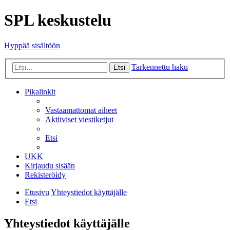
SPL keskustelu
Hyppää sisältöön
Tarkennettu haku
Etsi
Pikalinkit
Vastaamattomat aiheet
Aktiiviset viestiketjut
Etsi
UKK
Kirjaudu sisään
Rekisteröidy
Etusivu
Yhteystiedot käyttäjälle
Etsi
Yhteystiedot käyttäjälle