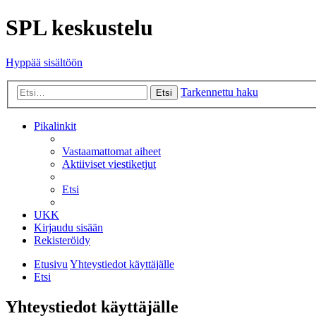
SPL keskustelu
Hyppää sisältöön
Tarkennettu haku
Etsi
Pikalinkit
Vastaamattomat aiheet
Aktiiviset viestiketjut
Etsi
UKK
Kirjaudu sisään
Rekisteröidy
Etusivu
Yhteystiedot käyttäjälle
Etsi
Yhteystiedot käyttäjälle