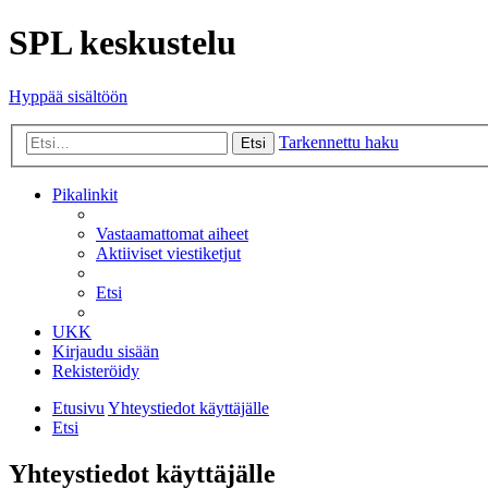
SPL keskustelu
Hyppää sisältöön
Tarkennettu haku
Etsi
Pikalinkit
Vastaamattomat aiheet
Aktiiviset viestiketjut
Etsi
UKK
Kirjaudu sisään
Rekisteröidy
Etusivu
Yhteystiedot käyttäjälle
Etsi
Yhteystiedot käyttäjälle