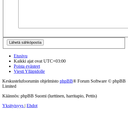
Etusivu
Kaikki ajat ovat
UTC+03:00
Poista evästeet
Viesti Ylläpidolle
Keskustelufoorumin ohjelmisto
phpBB
® Forum Software © phpBB
Limited
Käännös: phpBB Suomi (lurttinen, harritapio, Pettis)
Yksityisyys
|
Ehdot