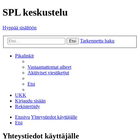
SPL keskustelu
Hyppää sisältöön
Tarkennettu haku
Etsi
Pikalinkit
Vastaamattomat aiheet
Aktiiviset viestiketjut
Etsi
UKK
Kirjaudu sisään
Rekisteröidy
Etusivu
Yhteystiedot käyttäjälle
Etsi
Yhteystiedot käyttäjälle